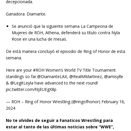
decepcionada.
Ganadora: Diamante.
Se anunció que la siguiente semana La Campeona de
Mujeres de ROH, Athena, defenderá su título contra Nyla
Rose en una lucha de mesas.
De está manera concluyó el episodio de Ring of Honor de esta
semana.
Here are your #ROH Women’s World TV Title Tournament
standings so far.@DiamanteLAX, @RealMMartinez, @amisylle
& @LegitLeyla have advanced to the next round!
pic.twitter.com/hljEUEgX8p
— ROH – Ring of Honor Wrestling (@ringofhonor) February 16,
2024
No te olvides de seguir a Fanaticos Wrestling para
estar al tanto de las últimas noticias sobre “WWE”,