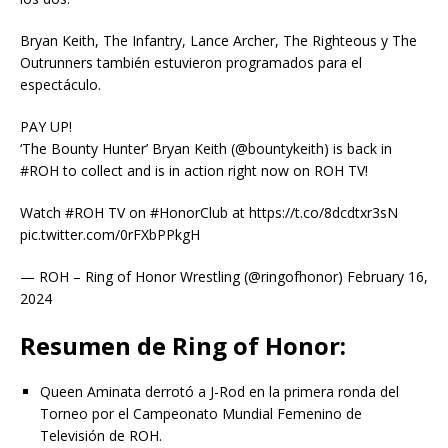
Bryan Keith, The Infantry, Lance Archer, The Righteous y The
Outrunners también estuvieron programados para el
espectáculo.
PAY UP!
‘The Bounty Hunter’ Bryan Keith (@bountykeith) is back in
#ROH to collect and is in action right now on ROH TV!
Watch #ROH TV on #HonorClub at https://t.co/8dcdtxr3sN
pic.twitter.com/0rFXbPPkgH
— ROH – Ring of Honor Wrestling (@ringofhonor) February 16,
2024
Resumen de Ring of Honor:
Queen Aminata derrotó a J-Rod en la primera ronda del
Torneo por el Campeonato Mundial Femenino de
Televisión de ROH.