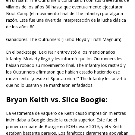
en un slam. The Outrunners continuaron con sus travesuras de
villanos de los años 80 hasta que eventualmente ejecutaron
Boot Camp (el movimiento final de The Infantry) por alguna
razón. Esta fue una divertida interpretación de la lucha clásica
de los años 80.
Ganadores: The Outrunners (Turbo Floyd y Truth Magnum).
En el backstage, Lexi Nair entrevistó a los mencionados
Infantry. Moriarty llegó y les informó que los Outrunners les
habían robado su movimiento final. The Infantry los rastreó y
los Outrunners afirmaron que habían estado haciendo ese
movimiento “¡desde el Sportatorium!” The Infantry les advirtió
que no lo usaran y se marcharon enfadados.
Bryan Keith vs. Slice Boogie:
La vestimenta de vaquero de Keith causó impresión mientras
intimidaba a Boogie desde la cuerda superior. Este fue el
primer combate de Boogie en ROH desde 2019, y él y Keith
estaban bastante parejos. Los fanáticos claramente apoyaban