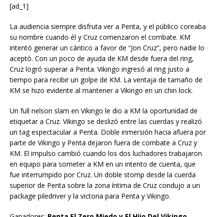
[ad_1]
La audiencia siempre disfruta ver a Penta, y el público coreaba
su nombre cuando él y Cruz comenzaron el combate. KM
intentó generar un cántico a favor de “Jon Cruz”, pero nadie lo
aceptó. Con un poco de ayuda de KM desde fuera del ring,
Cruz logró superar a Penta. Vikingo ingresó al ring justo a
tiempo para recibir un golpe de KM. La ventaja de tamaño de
KM se hizo evidente al mantener a Vikingo en un chin lock.
Un full nelson slam en Vikingo le dio a KM la oportunidad de
etiquetar a Cruz. Vikingo se deslizó entre las cuerdas y realizó
un tag espectacular a Penta. Doble inmersión hacia afuera por
parte de Vikingo y Penta dejaron fuera de combate a Cruz y
KM. El impulso cambió cuando los dos luchadores trabajaron
en equipo para someter a KM en un intento de cuenta, que
fue interrumpido por Cruz. Un doble stomp desde la cuerda
superior de Penta sobre la zona íntima de Cruz condujo a un
package piledriver y la victoria para Penta y Vikingo.
Ganadores:
Penta El Zero Miedo y El Hijo Del Vikingo.