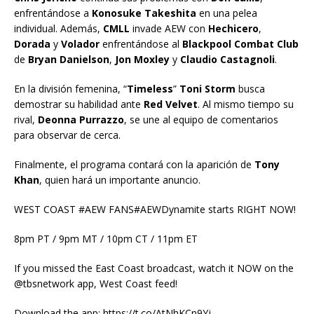
enfrentándose a
Konosuke Takeshita
en una pelea
individual. Además,
CMLL
invade AEW con
Hechicero
,
Dorada
y
Volador
enfrentándose al
Blackpool Combat Club
de
Bryan Danielson
,
Jon Moxley
y
Claudio Castagnoli
.
En la división femenina, “
Timeless
”
Toni Storm
busca
demostrar su habilidad ante
Red Velvet
. Al mismo tiempo su
rival,
Deonna Purrazzo
, se une al equipo de comentarios
para observar de cerca.
Finalmente, el programa contará con la aparición de
Tony
Khan
, quien hará un importante anuncio.
WEST COAST #AEW FANS#AEWDynamite starts RIGHT NOW!
8pm PT / 9pm MT / 10pm CT / 11pm ET
If you missed the East Coast broadcast, watch it NOW on the
@tbsnetwork app, West Coast feed!
Download the app: https://t.co/AtNhKCn9Yj