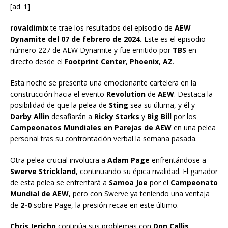
[ad_1]
rovaldimix
te trae los resultados del episodio de
AEW
Dynamite
del 07 de febrero de 2024.
Este es el episodio
número 227 de AEW Dynamite y fue emitido por
TBS
en
directo desde el
Footprint Center
,
Phoenix
,
AZ
.
Esta noche se presenta una emocionante cartelera en la
construcción hacia el evento
Revolution
de
AEW
. Destaca la
posibilidad de que la pelea de
Sting
sea su última, y él y
Darby Allin
desafiarán a
Ricky Starks
y
Big Bill
por los
Campeonatos Mundiales en Parejas de AEW
en una pelea
personal tras su confrontación verbal la semana pasada.
Otra pelea crucial involucra a
Adam Page
enfrentándose a
Swerve Strickland
, continuando su épica rivalidad. El ganador
de esta pelea se enfrentará a
Samoa Joe
por el
Campeonato
Mundial de AEW
, pero con Swerve ya teniendo una ventaja
de
2-0
sobre Page, la presión recae en este último.
Chris Jericho
continúa sus problemas con
Don Callis
,