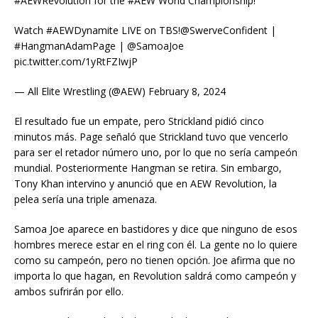
#AEWRevolution for the #AEW World Championship!
Watch #AEWDynamite LIVE on TBS!@SwerveConfident |
#HangmanAdamPage | @SamoaJoe
pic.twitter.com/1yRtFZIwjP
— All Elite Wrestling (@AEW) February 8, 2024
El resultado fue un empate, pero Strickland pidió cinco
minutos más. Page señaló que Strickland tuvo que vencerlo
para ser el retador número uno, por lo que no sería campeón
mundial. Posteriormente Hangman se retira. Sin embargo,
Tony Khan intervino y anunció que en AEW Revolution, la
pelea sería una triple amenaza.
Samoa Joe aparece en bastidores y dice que ninguno de esos
hombres merece estar en el ring con él. La gente no lo quiere
como su campeón, pero no tienen opción. Joe afirma que no
importa lo que hagan, en Revolution saldrá como campeón y
ambos sufrirán por ello.