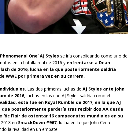
‘Phenomenal One’ AJ Styles
se iría consolidando como uno de
nutos en la batalla real de 2016 y
enfrentarse a Dean
sh de 2016, lucha en la que posteriormente saldría
e WWE por primera vez en su carrera.
individuales.
Las dos primeras luchas de
AJ Styles ante John
lam de 2016
, luchas en las que AJ Styles saldría como el
ivalidad, esta fue en Royal Rumble de 2017, en la que AJ
a que posteriormente perdería tras recibir dos AA desde
de Ric Flair de ostentar 16 campeonatos mundiales en su
n 2018 en
SmackDown #967
, lucha en la que John Cena
do la rivalidad en un empate.