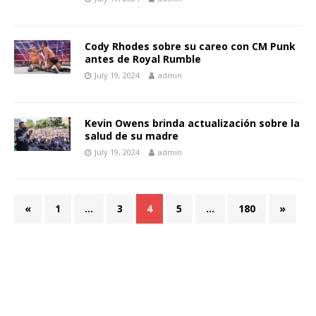
Cody Rhodes sobre su careo con CM Punk
antes de Royal Rumble
July 19, 2024
admin
Kevin Owens brinda actualización sobre la
salud de su madre
July 19, 2024
admin
«
1
…
3
4
5
…
180
»