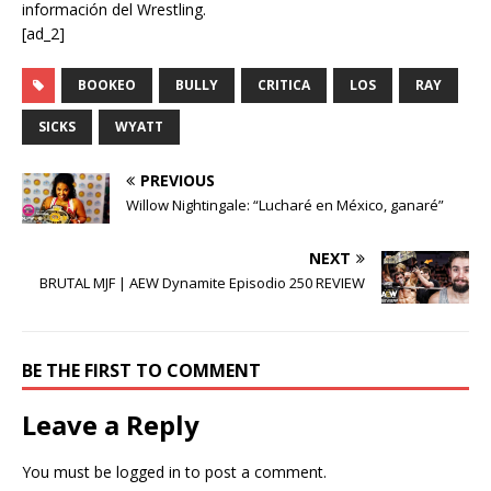
información del Wrestling.
[ad_2]
BOOKEO
BULLY
CRITICA
LOS
RAY
SICKS
WYATT
PREVIOUS
Willow Nightingale: “Lucharé en México, ganaré”
NEXT
BRUTAL MJF | AEW Dynamite Episodio 250 REVIEW
BE THE FIRST TO COMMENT
Leave a Reply
You must be
logged in
to post a comment.