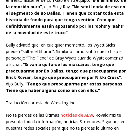
enfrentó físicamente con Gable y su equipo.
“Me alimento de
la emoción pura”
, dijo Bully Ray.
“No sentí nada de eso en
el segmento de Bo Dallas. Tienen que contar toda esta
historia de fondo para que tenga sentido. Creo que
definitivamente están apostando por los ‘oohs’ y ‘aahs’
de la novedad de este truco”.
Bully advirtió que, en cualquier momento, los Wyatt Sicks
pueden “saltar el tiburón”. Similar a cómo sintió que lo hizo el
personaje “The Fiend” de Bray Wyatt cuando Wyatt comenzó
a luchar.
“Si van a quitarse las máscaras, tengo que
preocuparme por Bo Dallas, tengo que preocuparme por
Erick Rowan, tengo que preocuparme por Nikki Cross”
,
dijo Bully.
“Tengo que preocuparme por estas personas.
Tiene que haber alguna conexión con ellos.”
Traducción cortesía de Wrestling Inc.
No te pierdas de las últimas
noticias de AEW
, Rovaldimix te
presenta toda la información, noticias & rumores. Síguenos en
nuestras redes sociales para que no te pierdas lo ultimo en