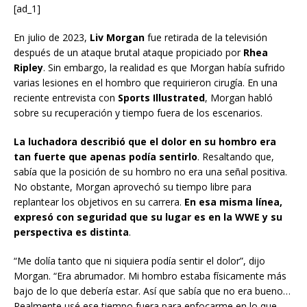
[ad_1]
En julio de 2023,
Liv Morgan
fue retirada de la televisión
después de un ataque brutal ataque propiciado por
Rhea
Ripley
. Sin embargo, la realidad es que Morgan había sufrido
varias lesiones en el hombro que requirieron cirugía. En una
reciente entrevista con
Sports Illustrated
, Morgan habló
sobre su recuperación y tiempo fuera de los escenarios.
La luchadora describió que el dolor en su hombro era
tan fuerte que apenas podía sentirlo
. Resaltando que,
sabía que la posición de su hombro no era una señal positiva.
No obstante, Morgan aprovechó su tiempo libre para
replantear los objetivos en su carrera.
En esa misma línea,
expresó con seguridad que su lugar es en la WWE y su
perspectiva es distinta
.
“Me dolía tanto que ni siquiera podía sentir el dolor”, dijo
Morgan. “Era abrumador. Mi hombro estaba físicamente más
bajo de lo que debería estar. Así que sabía que no era bueno…
Realmente usé ese tiempo fuera para enfocarme en lo que