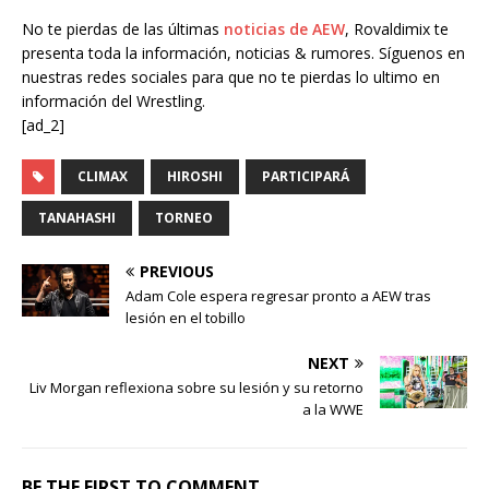
No te pierdas de las últimas
noticias de AEW
, Rovaldimix te
presenta toda la información, noticias & rumores. Síguenos en
nuestras redes sociales para que no te pierdas lo ultimo en
información del Wrestling.
[ad_2]
CLIMAX
HIROSHI
PARTICIPARÁ
TANAHASHI
TORNEO
PREVIOUS
Adam Cole espera regresar pronto a AEW tras
lesión en el tobillo
NEXT
Liv Morgan reflexiona sobre su lesión y su retorno
a la WWE
BE THE FIRST TO COMMENT