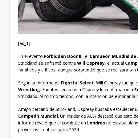
[ad_1]
En el evento
Forbidden Door III
, el
Campeón Mundial de
Strickland se enfrentó contra
Will Ospreay
, el actual
Campe
fanáticos y críticos, aunque sorprendió que se realizara tan
Según un informe de
Fightful Select
, Will Ospreay fue qu
Wrestling
. Fuentes cercanas a Ospreay le confirmaron a
S
Strickland. Al mismo tiempo, con la intención de eliminar la
Amigo cercano de Strickland, Ospreay buscaba establecer u
Campeón Mundial
. Un insider de AEW destacó que esto d
informe reveló que el combate en
Londres
no estaba plan
proyectos creativos para 2024.