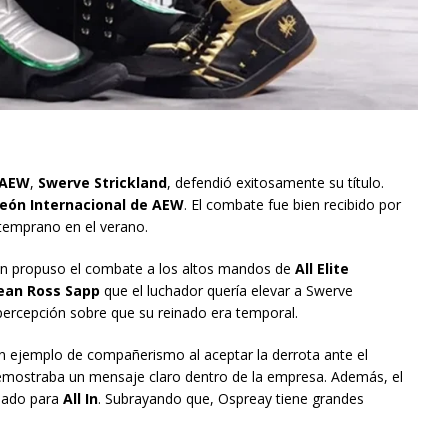
 AEW
,
Swerve Strickland
, defendió exitosamente su título.
ón Internacional de AEW
. El combate fue bien recibido por
 temprano en el verano.
ien propuso el combate a los altos mandos de
All Elite
ean Ross Sapp
que el luchador quería elevar a Swerve
 percepción sobre que su reinado era temporal.
n ejemplo de compañerismo al aceptar la derrota ante el
emostraba un mensaje claro dentro de la empresa. Además, el
eado para
All In
. Subrayando que, Ospreay tiene grandes