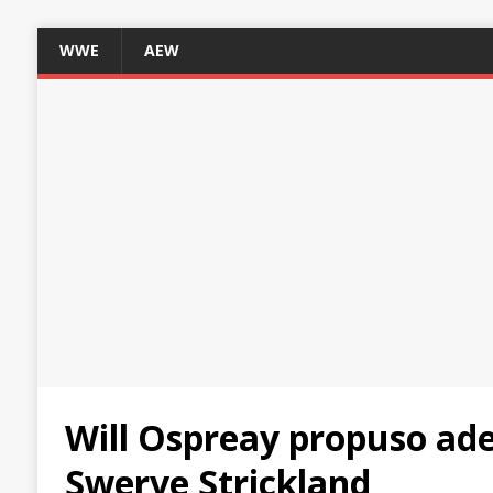
WWE
AEW
Will Ospreay propuso ade
Swerve Strickland