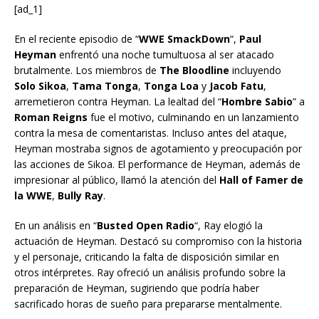
[ad_1]
En el reciente episodio de “
WWE SmackDown
“,
Paul
Heyman
enfrentó una noche tumultuosa al ser atacado
brutalmente. Los miembros de
The Bloodline
incluyendo
Solo Sikoa
,
Tama Tonga
,
Tonga Loa
y
Jacob Fatu
,
arremetieron contra Heyman. La lealtad del “
Hombre Sabio
” a
Roman Reigns
fue el motivo, culminando en un lanzamiento
contra la mesa de comentaristas. Incluso antes del ataque,
Heyman mostraba signos de agotamiento y preocupación por
las acciones de Sikoa. El performance de Heyman, además de
impresionar al público, llamó la atención del
Hall of Famer de
la WWE
,
Bully Ray
.
En un análisis en “
Busted Open Radio
“, Ray elogió la
actuación de Heyman. Destacó su compromiso con la historia
y el personaje, criticando la falta de disposición similar en
otros intérpretes. Ray ofreció un análisis profundo sobre la
preparación de Heyman, sugiriendo que podría haber
sacrificado horas de sueño para prepararse mentalmente.