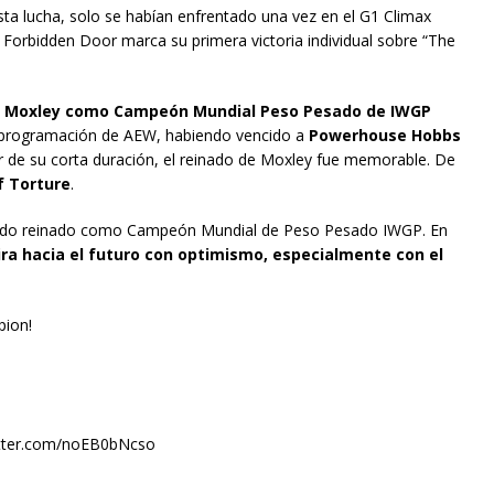
esta lucha, solo se habían enfrentado una vez en el G1 Climax
n Forbidden Door marca su primera victoria individual sobre “The
o de Moxley como Campeón Mundial Peso Pesado de IWGP
la programación de AEW, habiendo vencido a
Powerhouse Hobbs
sar de su corta duración, el reinado de Moxley fue memorable. De
f Torture
.
egundo reinado como Campeón Mundial de Peso Pesado IWGP. En
ra hacia el futuro con optimismo, especialmente con el
ion!
itter.com/noEB0bNcso