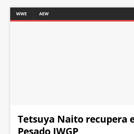
WWE
AEW
Tetsuya Naito recupera e
Pesado IWGP