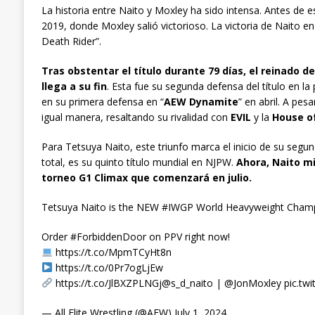
La historia entre Naito y Moxley ha sido intensa. Antes de 
2019, donde Moxley salió victorioso. La victoria de Naito e
Death Rider”.
Tras obstentar el título durante 79 días, el reinad
llega a su fin
. Esta fue su segunda defensa del título en 
en su primera defensa en “
AEW Dynamite
” en abril. A pe
igual manera, resaltando su rivalidad con
EVIL
y la
House o
Para Tetsuya Naito, este triunfo marca el inicio de su s
total, es su quinto título mundial en NJPW.
Ahora, Naito mi
torneo G1 Climax que comenzará en julio.
Tetsuya Naito is the NEW #IWGP World Heavyweight Champ
Order #ForbiddenDoor on PPV right now!
https://t.co/MpmTCyHt8n
https://t.co/0Pr7ogLjEw
https://t.co/JlBXZPLNGj@s_d_naito | @JonMoxley pic.tw
— All Elite Wrestling (@AEW) July 1, 2024