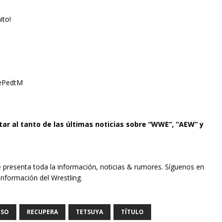
to!
dePedtM
tar al tanto de las últimas noticias sobre “WWE”, “AEW” y
e presenta toda la información, noticias & rumores. Síguenos en
información del Wrestling.
ESO
RECUPERA
TETSUYA
TÍTULO