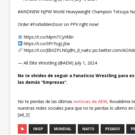
#ANDNEW NJPW World Heavyweight Champion Tetsuya Nai
Order #ForbiddenDoor on PPV right now!
https://t.co/MpmTCyHt8n
https://t.co/0Pr7ogLjEw
https://t.co/JlBXZPLNGj@s_d_naito pic.twitter.com/AOX
— All Elite Wrestling (@AEW) July 1, 2024
No te olvides de seguir a Fanaticos Wrestling para es
las demás “Empresas”.
No te pierdas de las últimas
noticias de AEW
, Rovaldimix t
nuestras redes sociales para que no te pierdas lo ultimo en 
[ad_2]
IWGP
MUNDIAL
NAITO
PESADO
P