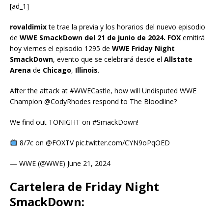
[ad_1]
rovaldimix
te trae la previa y los horarios del nuevo episodio
de
WWE SmackDown del 21 de junio de 2024. FOX
emitirá
hoy viernes el episodio 1295 de
WWE Friday Night
SmackDown
, evento que se celebrará desde el
Allstate
Arena
de
Chicago
,
Illinois
.
After the attack at #WWECastle, how will Undisputed WWE
Champion @CodyRhodes respond to The Bloodline?
We find out TONIGHT on #SmackDown!
8/7c on @FOXTV pic.twitter.com/CYN9oPqOED
— WWE (@WWE) June 21, 2024
Cartelera de Friday Night
SmackDown: