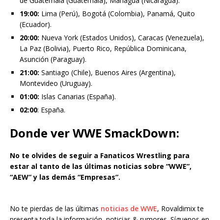
de Guatemala (Guatemala), Managua (Nicaragua).
19:00:
Lima (Perú), Bogotá (Colombia), Panamá, Quito
(Ecuador).
20:00:
Nueva York (Estados Unidos), Caracas (Venezuela),
La Paz (Bolivia), Puerto Rico, República Dominicana,
Asunción (Paraguay).
21:00:
Santiago (Chile), Buenos Aires (Argentina),
Montevideo (Uruguay).
01:00:
Islas Canarias (España).
02:00
: España.
Donde ver
WWE SmackDown
:
No te olvides de seguir a Fanaticos Wrestling para
estar al tanto de las últimas noticias sobre “WWE”,
“AEW” y las demás “Empresas”.
No te pierdas de las últimas
noticias de WWE
, Rovaldimix te
presenta toda la información, noticias & rumores. Síguenos en