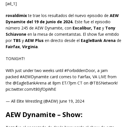
[ad_1]
rovaldimix
te trae los resultados del nuevo episodio de
AEW
Dynamite del 19 de junio de 2024.
Este fue el episodio
número 245 de AEW Dynamite, con
Excalibur, Taz
y
Tony
Schiavone
en la mesa de comentaristas. El show fue emitido
por
TBS
y
AEW Plus
en directo desde el
EagleBank Arena
de
Fairfax
,
Virginia
.
TONIGHT!
With just under two weeks until #ForbiddenDoor, a jam
packed #AEWDynamite card comes to Fairfax, VA LIVE from
the @EagleBankArena at 8pm ET/7pm CT on @TBSNetwork!
pic.twitter.com/t80jfOpWhE
— All Elite Wrestling (@AEW) June 19, 2024
AEW Dynamite – Show: