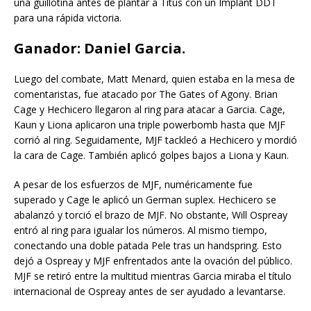
una guillotina antes de plantar a Titus con un Implant DDT
para una rápida victoria.
Ganador: Daniel Garcia.
Luego del combate, Matt Menard, quien estaba en la mesa de
comentaristas, fue atacado por The Gates of Agony. Brian
Cage y Hechicero llegaron al ring para atacar a Garcia. Cage,
Kaun y Liona aplicaron una triple powerbomb hasta que MJF
corrió al ring. Seguidamente, MJF tackleó a Hechicero y mordió
la cara de Cage. También aplicó golpes bajos a Liona y Kaun.
A pesar de los esfuerzos de MJF, numéricamente fue
superado y Cage le aplicó un German suplex. Hechicero se
abalanzó y torció el brazo de MJF. No obstante, Will Ospreay
entró al ring para igualar los números. Al mismo tiempo,
conectando una doble patada Pele tras un handspring. Esto
dejó a Ospreay y MJF enfrentados ante la ovación del público.
MJF se retiró entre la multitud mientras Garcia miraba el título
internacional de Ospreay antes de ser ayudado a levantarse.