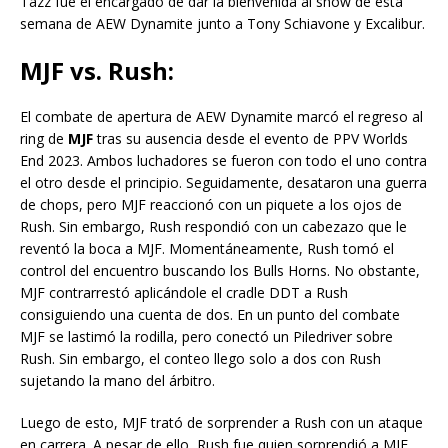
Tazz fue el encargado de dar la bienvenida al show de esta
semana de AEW Dynamite junto a Tony Schiavone y Excalibur.
MJF vs. Rush:
El combate de apertura de AEW Dynamite marcó el regreso al
ring de
MJF
tras su ausencia desde el evento de PPV Worlds
End 2023. Ambos luchadores se fueron con todo el uno contra
el otro desde el principio. Seguidamente, desataron una guerra
de chops, pero MJF reaccionó con un piquete a los ojos de
Rush. Sin embargo, Rush respondió con un cabezazo que le
reventó la boca a MJF. Momentáneamente, Rush tomó el
control del encuentro buscando los Bulls Horns. No obstante,
MJF contrarrestó aplicándole el cradle DDT a Rush
consiguiendo una cuenta de dos. En un punto del combate
MJF se lastimó la rodilla, pero conectó un Piledriver sobre
Rush. Sin embargo, el conteo llego solo a dos con Rush
sujetando la mano del árbitro.
Luego de esto, MJF trató de sorprender a Rush con un ataque
en carrera. A pesar de ello, Rush fue quien sorprendió a MJF