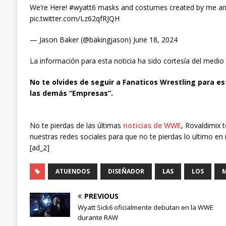
We’re Here! #wyatt6 masks and costumes created by me a
pic.twitter.com/Lz62qfRJQH
— Jason Baker (@bakingjason) June 18, 2024
La información para esta noticia ha sido cortesía del medio
No te olvides de seguir a Fanaticos Wrestling para es
las demás “Empresas”.
No te pierdas de las últimas
noticias de WWE
, Rovaldimix 
nuestras redes sociales para que no te pierdas lo ultimo en 
[ad_2]
ATUENDOS
DISEÑADOR
LAS
LOS
M
PREVIOUS
Wyatt Sick6 oficialmente debutan en la WWE
durante RAW