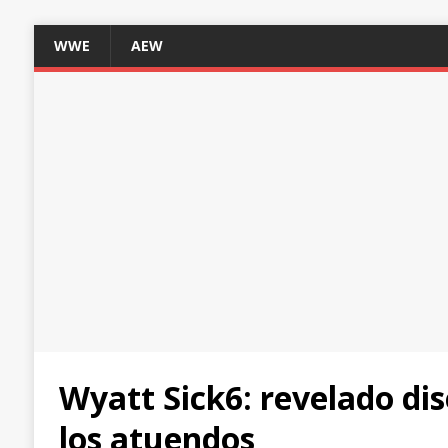
WWE
AEW
Wyatt Sick6: revelado di
los atuendos