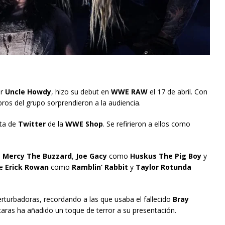
or
Uncle Howdy
, hizo su debut en
WWE RAW
el 17 de abril. Con
os del grupo sorprendieron a la audiencia.
nta de
Twitter
de la
WWE Shop
. Se refirieron a ellos como
o
Mercy The Buzzard
,
Joe Gacy
como
Huskus The Pig Boy
y
te
Erick Rowan
como
Ramblin’ Rabbit
y
Taylor Rotunda
rturbadoras, recordando a las que usaba el fallecido
Bray
aras ha añadido un toque de terror a su presentación.