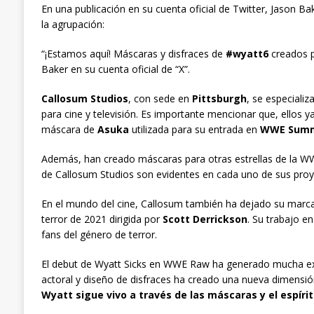
En una publicación en su cuenta oficial de Twitter, Jason Ba
la agrupación:
“¡Estamos aquí! Máscaras y disfraces de
#wyatt6
creados p
Baker en su cuenta oficial de “X”.
Callosum Studios
, con sede en
Pittsburgh
, se especiali
para cine y televisión. Es importante mencionar que, ellos y
máscara de
Asuka
utilizada para su entrada en
WWE Summ
Además, han creado máscaras para otras estrellas de la
de Callosum Studios son evidentes en cada uno de sus proy
En el mundo del cine, Callosum también ha dejado su marc
terror de 2021 dirigida por
Scott Derrickson
. Su trabajo e
fans del género de terror.
El debut de Wyatt Sicks en WWE Raw ha generado mucha exp
actoral y diseño de disfraces ha creado una nueva dimensió
Wyatt sigue vivo a través de las máscaras y el espíri