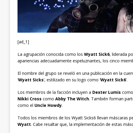
[ad_1]
La agrupación conocida como los
Wyatt Sick6
, liderada p
apariencias adecuadamente espeluznantes, los cinco miembr
El nombre del grupo se reveló en una publicación en la cue
‘
Wyatt Sicks
‘, estilizado en su logo como ‘
Wyatt Sick6
‘.
Los miembros de la facción incluyen a
Dexter Lumis
com
Nikki Cross
como
Abby The Witch
. También forman par
como el
Uncle Howdy
.
Todos los miembros de los Wyatt Sicks6 llevan máscaras pe
Wyatt
. Cabe resaltar que, la implementación de estas másc