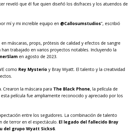
ker reveló que él fue quien diseñó los disfraces y los atuendos de
or mí y mi increíble equipo en
@Callosumstudios
”, escribió
za en máscaras, props, prótesis de calidad y efectos de sangre
a han trabajado en varios proyectos notables. Incluyendo la
erSlam
en agosto de 2023.
 WWE como
Rey Mysterio
y Bray Wyatt. El talento y la creatividad
ectos.
a. Crearon la máscara para
The Black Phone
, la película de
n esta película fue ampliamente reconocido y apreciado por los
ectación entre los seguidores. La combinación de talento
n de terror en el espectáculo.
El legado del fallecido Bray
tu del grupo Wyatt Sicks6
.