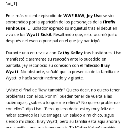
[ad_1]
En el más reciente episodio de
WWE RAW
,
Jey Uso
se vio
sorprendido por la aparición de los personajes de la
Firefly
Funhouse
. El luchador expresó su inquietud tras el debut en
vivo de los
Wyatt Sick6
. Resaltando que, esto ocurrió justo
después del evento principal en el que Jey participó.
Durante una entrevista con
Cathy Kelley
tras bastidores, Uso
manifestó claramente su reacción ante lo sucedido en
pantalla. Jey reconoció su conexión con el fallecido
Bray
Wyatt
. No obstante, señaló que la presencia de la familia de
Wyatt lo hacía sentir incómodo y vigilante.
“¿Viste el final de ‘Raw’ también? Quiero decir, no quiero tener
problemas con ellos. Por mí, pueden tener de vuelta a las
luciérnagas, ¿sabes a lo que me refiero? No quiero problemas
con ellos”, dijo Uso. “Pero, quiero decir, estoy muy feliz de
haber activado las luciérnagas. Un saludo a mi chico, sigue
siendo mi chico, Bray Wyatt, pero su familia está aquí ahora y
eso significa que me tengo que ir. Tú [Cathy Kelley] también