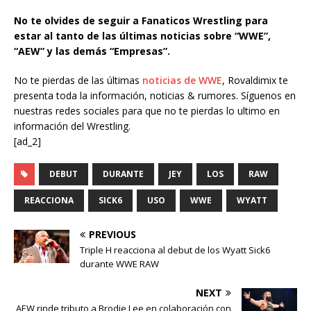
No te olvides de seguir a Fanaticos Wrestling para
estar al tanto de las últimas noticias sobre “WWE”,
“AEW” y las demás “Empresas”.
No te pierdas de las últimas
noticias de WWE
, Rovaldimix te
presenta toda la información, noticias & rumores. Síguenos en
nuestras redes sociales para que no te pierdas lo ultimo en
información del Wrestling.
[ad_2]
DEBUT
DURANTE
JEY
LOS
RAW
REACCIONA
SICK6
USO
WWE
WYATT
PREVIOUS
Triple H reacciona al debut de los Wyatt Sick6
durante WWE RAW
NEXT
AEW rinde tributo a Brodie Lee en colaboración con