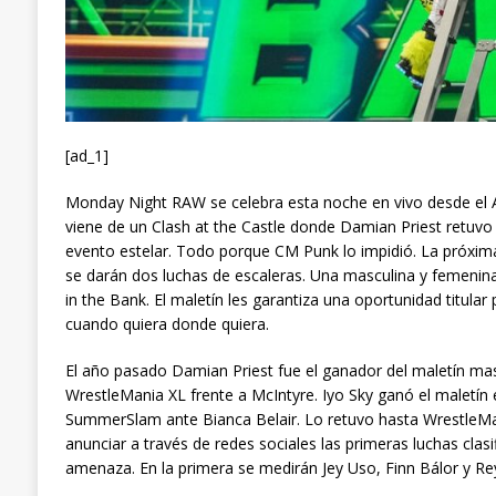
[ad_1]
Monday Night RAW se celebra esta noche en vivo desde el A
viene de un Clash at the Castle donde Damian Priest retu
evento estelar. Todo porque CM Punk lo impidió. La próxi
se darán dos luchas de escaleras. Una masculina y femenin
in the Bank. El maletín les garantiza una oportunidad titul
cuando quiera donde quiera.
El año pasado Damian Priest fue el ganador del maletín ma
WrestleMania XL frente a McIntyre. Iyo Sky ganó el maletín
SummerSlam ante Bianca Belair. Lo retuvo hasta WrestleMan
anunciar a través de redes sociales las primeras luchas clasi
amenaza. En la primera se medirán Jey Uso, Finn Bálor y Re