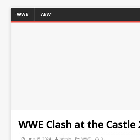
WWE
AEW
WWE Clash at the Castle 
June 15, 2024
admin
WWE
0