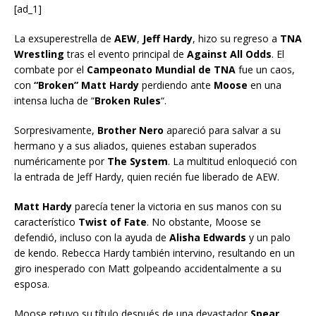
[ad_1]
La exsuperestrella de
AEW
,
Jeff Hardy
, hizo su regreso a
TNA
Wrestling
tras el evento principal de
Against All Odds
. El
combate por el
Campeonato Mundial de TNA
fue un caos,
con
“Broken” Matt Hardy
perdiendo ante
Moose
en una
intensa lucha de “
Broken Rules
“.
Sorpresivamente,
Brother Nero
apareció para salvar a su
hermano y a sus aliados, quienes estaban superados
numéricamente por
The System
. La multitud enloqueció con
la entrada de Jeff Hardy, quien recién fue liberado de AEW.
Matt Hardy
parecía tener la victoria en sus manos con su
característico
Twist of Fate
. No obstante, Moose se
defendió, incluso con la ayuda de
Alisha Edwards
y un palo
de kendo. Rebecca Hardy también intervino, resultando en un
giro inesperado con Matt golpeando accidentalmente a su
esposa.
Moose retuvo su título después de una devastador
Spear
,