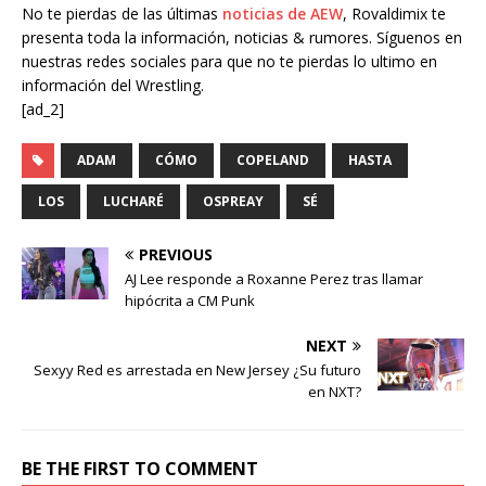
No te pierdas de las últimas
noticias de AEW
, Rovaldimix te
presenta toda la información, noticias & rumores. Síguenos en
nuestras redes sociales para que no te pierdas lo ultimo en
información del Wrestling.
[ad_2]
ADAM
CÓMO
COPELAND
HASTA
LOS
LUCHARÉ
OSPREAY
SÉ
PREVIOUS
AJ Lee responde a Roxanne Perez tras llamar
hipócrita a CM Punk
NEXT
Sexyy Red es arrestada en New Jersey ¿Su futuro
en NXT?
BE THE FIRST TO COMMENT