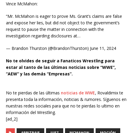
Vince McMahon:
“Mr. McMahon is eager to prove Ms. Grant’s claims are false
and expose her lies, but did not object to the government’s
request to pause the matter in connection with the
investigation regarding disclosures at…
— Brandon Thurston (@BrandonThurston) June 11, 2024
No te olvides de seguir a Fanaticos Wrestling para
estar al tanto de las últimas noticias sobre “WWE”,
“AEW” y las demás “Empresas”.
No te pierdas de las últimas
noticias de WWE
, Rovaldimix te
presenta toda la información, noticias & rumores. Síguenos en
nuestras redes sociales para que no te pierdas lo ultimo en
información del Wrestling.
[ad_2]
ARBITRAJE
JUEZ
MCMAHON
MOCIÓN