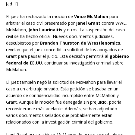
[ad_1]
El juez ha rechazado la moción de
Vince McMahon
para
arbitrar el caso civil presentado por
Janel Grant
contra WWE,
McMahon,
John Laurinaitis
y otros. La suspensión del caso
civil se ha hecho oficial. Nuevos documentos judiciales,
descubiertos por
Brandon Thurston de Wrestlenomics
,
revelan que el juez concedió la solicitud de los abogados de
Grant para pausar el juicio. Esta decisión permitirá al
gobierno
federal de EE.UU.
continuar su investigación criminal sobre
McMahon.
El juez también negó la solicitud de McMahon para llevar el
caso a un arbitraje privado. Esta petición se basaba en un
acuerdo de confidencialidad incumplido entre McMahon y
Grant. Aunque la moción fue denegada sin prejuicio, podría
reconsiderarse más adelante. Además, se han adjuntado
varios documentos sellados que probablemente están
relacionados con la investigación criminal del gobierno.
Janel Grant acusa a Vince McMahon de acoso sexual, abuso,