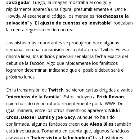
castigada
“. Luego, la imagen mostraba el código y
rápidamente aparecía una figura, presumiblemente el Uncle
Howdy. Al escanear el código, los mensajes “
Rechazaste la
salvación
” y “
El ajuste de cuentas es inevitable
” rodeaban
la cuenta regresiva en tiempo real.
Las pistas más importantes se produjeron hace algunas
semanas en una transmisión en la plataforma Twitch. En esa
misma línea, los indicios parecían señalar la fecha exacta del
debut de la facción. Algo que rápidamente los fanáticos
lograron determinar, indicando que el posible debut será el
próximo lunes.
En la transmisión de
Twitch
, se vieron cartas dirigidas a varios
“
miembros de la familia
“. Estos incluyen a
Erick Rowan
,
quien ha sido recontratado recientemente por la WWE. De
igual manera, entre los otros miembros aparecen:
Nikki
Cross, Dexter Lumis y Joe Gacy
. Aunque no ha sido
confirmada, algunos fanáticos creen que
Alexa Bliss
también
está involucrada. Tomando en cuenta que, algunos fanáticos
aseguraron “
haber visto a la luchadora
” tras bastidores