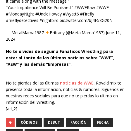
It came along with the message ”
“Your Impatience Will Be Punished.” #WWERaw #WWE
#MondayNight #UncleHowdy #Wyatt6 #Firefly
#fireflydetectives #nightbird pic.twitter.com/bJ4F58G20N
— MetalMama1987
Brittany (@MetalMama1987) June 11,
2024
No te olvides de seguir a Fanaticos Wrestling para
estar al tanto de las últimas noticias sobre “WWE”,
“AEW” y las demás “Empresas”.
No te pierdas de las últimas
noticias de WWE
, Rovaldimix te
presenta toda la información, noticias & rumores. Síguenos en
nuestras redes sociales para que no te pierdas lo ultimo en
información del Wrestling.
[ad_2]
CÓDIGOS
DEBUT
FACCIÓN
FECHA