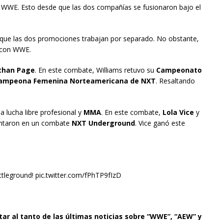
y WWE. Esto desde que las dos compañías se fusionaron bajo el
 que las dos promociones trabajan por separado. No obstante,
 con WWE.
than Page
. En este combate, Williams retuvo su
Campeonato
ampeona Femenina Norteamericana de NXT
. Resaltando
 lucha libre profesional y
MMA
. En este combate,
Lola Vice
y
entaron en un combate
NXT Underground
. Vice ganó este
eground! pic.twitter.com/fPhTP9fIzD
tar al tanto de las últimas noticias sobre “WWE”, “AEW” y