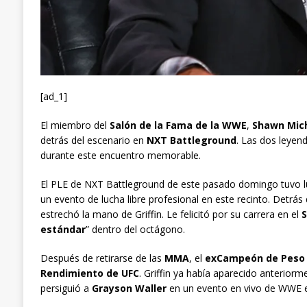
[ad_1]
El miembro del
Salón de la Fama de la WWE
,
Shawn Mic
detrás del escenario en
NXT Battleground
. Las dos leyen
durante este encuentro memorable.
El PLE de NXT Battleground de este pasado domingo tuvo l
un evento de lucha libre profesional en este recinto. Detrá
estrechó la mano de Griffin. Le felicitó por su carrera en el
S
estándar
” dentro del octágono.
Después de retirarse de las
MMA
, el
exCampeón de Peso 
Rendimiento de UFC
. Griffin ya había aparecido anterior
persiguió a
Grayson Waller
en un evento en vivo de WWE