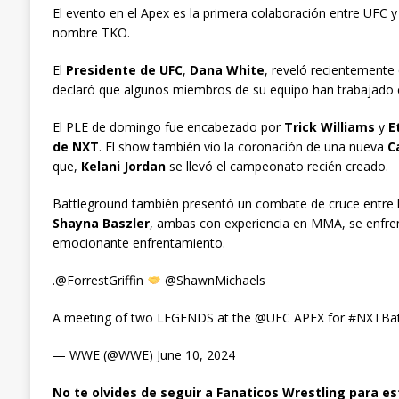
El evento en el Apex es la primera colaboración entre UFC 
nombre TKO.
El
Presidente de UFC
,
Dana White
, reveló recientemente
declaró que algunos miembros de su equipo han trabajado
El PLE de domingo fue encabezado por
Trick Williams
y
E
de NXT
. El show también vio la coronación de una nueva
C
que,
Kelani Jordan
se llevó el campeonato recién creado.
Battleground también presentó un combate de cruce entre la
Shayna Baszler
, ambas con experiencia en MMA, se enfr
emocionante enfrentamiento.
.@ForrestGriffin
@ShawnMichaels
A meeting of two LEGENDS at the @UFC APEX for #NXTBattl
— WWE (@WWE) June 10, 2024
No te olvides de seguir a Fanaticos Wrestling para es