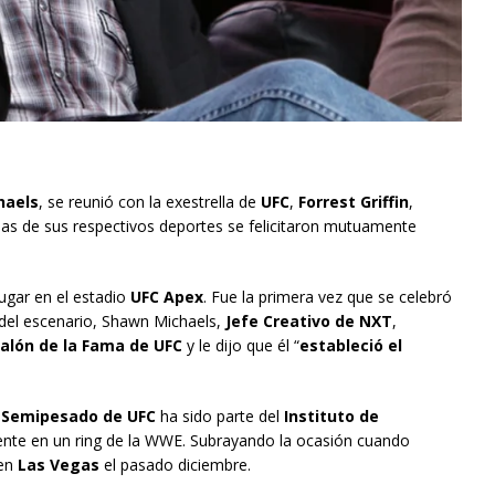
haels
, se reunió con la exestrella de
UFC
,
Forrest Griffin
,
das de sus respectivos deportes se felicitaron mutuamente
ugar en el estadio
UFC Apex
. Fue la primera vez que se celebró
s del escenario, Shawn Michaels,
Jefe Creativo de NXT
,
alón de la Fama de UFC
y le dijo que él “
estableció el
Semipesado de UFC
ha sido parte del
Instituto de
mente en un ring de la WWE. Subrayando la ocasión cuando
 en
Las Vegas
el pasado diciembre.