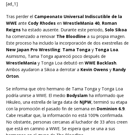
[ad_1]
Tras perder el
Campeonato Universal Indiscutible de la
WWE
ante
Cody Rhodes
en
WrestleMania 40
,
Roman
Reigns
ha estado ausente. Durante este periodo,
Solo Sikoa
ha comenzado a renovar
The Bloodline
a su propia imagen.
Este proceso ha incluido la incorporación de dos exestrellas de
New Japan Pro Wrestling
:
Tama Tonga
y
Tonga Loa
.
Asimismo, Tama Tonga apareció poco después de
WrestleMania
y Tonga Loa debutó en
WWE Backlash
.
Ambos ayudaron a Sikoa a derrotar a
Kevin Owens
y
Randy
Orton
.
Se informa que otro hermano de Tama Tonga y Tonga Loa
podría unirse a WWE. El medio
Bodyslam
ha informado que
Hikuleo, una estrella de larga data de
NJPW
, terminó su etapa
con la promoción el pasado fin de semana en
Dominion 6.9
.
Cabe resaltar que, la información no está 100% confirmada.
No obstante, personas cercanas al luchador de 33 años creen
que está en camino a WWE. Se espera que se una a sus