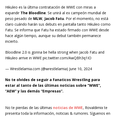
Hikuleo es la última contratación de WWE con miras a
expandir
The Bloodline
. Se unirá al ex campeón mundial de
peso pesado de
MLW
,
Jacob Fatu
. Por el momento, no está
claro cuándo harán sus debuts en pantalla tanto Hikuleo como
Fatu. Se informa que Fatu ha estado firmado con WWE desde
hace algún tiempo, aunque su debut también permanece
incierto.
Bloodline 2.0 is gonna be hella strong when Jacob Fatu and
Hikuleo arrive in WWE pic.twitter.com/AwQBh3q1IO
— Wrestlelamia.com (@wrestlelamia) June 10, 2024
No te olvides de seguir a Fanaticos Wrestling para
estar al tanto de las últimas noticias sobre “WWE”,
“AEW” y las demás “Empresas”.
No te pierdas de las últimas
noticias de WWE
, Rovaldimix te
presenta toda la información, noticias & rumores. Síguenos en