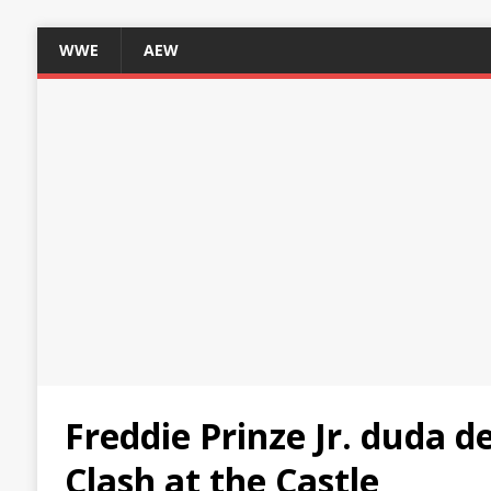
WWE
AEW
Freddie Prinze Jr. duda d
Clash at the Castle