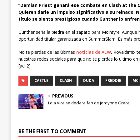
“Damian Priest ganará ese combate en Clash at the Ca
Quieren darle un impulso significativo a su reinado.
título se sienta prestigioso cuando Gunther lo enfrent
Gunther sería la piedra en el zapato para McIntyre. Aunque h
oportunidad titular garantizada en SummerSlam. Es más prob
No te pierdas de las últimas
noticias de AEW
, Rovaldimix t
nuestras redes sociales para que no te pierdas lo ultimo en 
[ad_2]
CASTLE
CLASH
DUDA
FREDDIE
MCI
PREVIOUS
Lola Vice se declara fan de Jordynne Grace
BE THE FIRST TO COMMENT