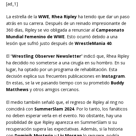
[ad_1]
La estrella de la
WWE
,
Rhea Ripley
ha tenido que dar un paso
atrás en su carrera. Después de un reinado impresionante de
360 días, Ripley se vio obligada a renunciar al
Campeonato
Mundial Femenino de WWE
. Esto ocurrió debido a una
lesión que sufrió justo después de
WrestleMania 40
.
El “
Wrestling Observer Newsletter
” indicó que, Rhea Ripley
ha decidido no someterse a una cirugía en su hombro. En su
lugar, ha optado por un programa de rehabilitación. Esta
decisión explica sus frecuentes publicaciones en
Instagram
.
En estas, se la ve pasando tiempo con su prometido
Buddy
Matthews
y otros amigos cercanos.
El medio también señaló que, el regreso de Ripley al ring no
coincidirá con
SummerSlam 2024
. Por lo tanto, los fanáticos
no deben esperar verla en el evento. No obstante, hay una
posibilidad de que Ripley aparezca en SummerSlam si su
recuperación supera las expectativas. Además, si la historia
con
Dominik Mysterio
y
Liv Morgan
lo requiere, podría