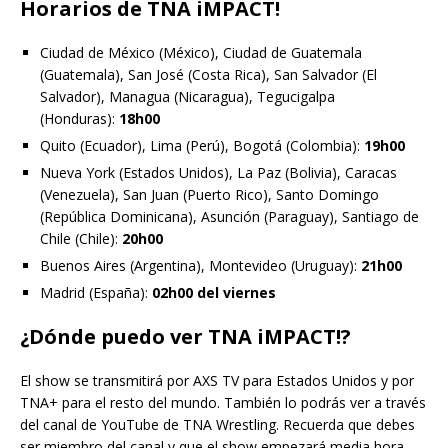
Horarios de TNA iMPACT!
Ciudad de México (México), Ciudad de Guatemala
(Guatemala), San José (Costa Rica), San Salvador (El
Salvador), Managua (Nicaragua), Tegucigalpa
(Honduras):
18h00
Quito (Ecuador), Lima (Perú), Bogotá (Colombia):
19h00
Nueva York (Estados Unidos), La Paz (Bolivia), Caracas
(Venezuela), San Juan (Puerto Rico), Santo Domingo
(República Dominicana), Asunción (Paraguay), Santiago de
Chile (Chile):
20h00
Buenos Aires (Argentina), Montevideo (Uruguay):
21h00
Madrid (España):
02h00 del viernes
¿Dónde puedo ver TNA iMPACT!?
El show se transmitirá por AXS TV para Estados Unidos y por
TNA+ para el resto del mundo. También lo podrás ver a través
del canal de YouTube de TNA Wrestling. Recuerda que debes
ser miembro del canal y que el show empezará media hora