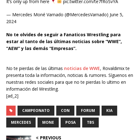
It’s only up from here
pic.twitter.com/te7fRoSvYA
— Mercedes Moné Varnado (@MercedesVarnado) June 5,
2024
No te olvides de seguir a Fanaticos Wrestling para
estar al tanto de las últimas noticias sobre “WWE”,
“AEW” y las demás “Empresas”.
No te pierdas de las últimas
noticias de WWE
, Rovaldimix te
presenta toda la información, noticias & rumores. Síguenos en
nuestras redes sociales para que no te pierdas lo ultimo en
información del Wrestling.
[ad_2]
CAMPEONATO
CON
FORUM
KIA
MERCEDES
MONE
POSA
TBS
PREVIOUS