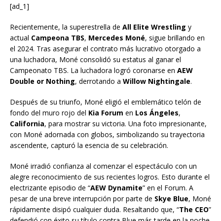
[ad_1]
Recientemente, la superestrella de
All Elite Wrestling
y
actual
Campeona TBS
,
Mercedes Moné
, sigue brillando en
el 2024. Tras asegurar el contrato más lucrativo otorgado a
una luchadora, Moné consolidó su estatus al ganar el
Campeonato TBS. La luchadora logró coronarse en
AEW
Double or Nothing
, derrotando a
Willow Nightingale
.
Después de su triunfo, Moné eligió el emblemático telón de
fondo del muro rojo del
Kia Forum
en
Los Ángeles
,
California
, para mostrar su victoria. Una foto impresionante,
con Moné adornada con globos, simbolizando su trayectoria
ascendente, capturó la esencia de su celebración.
Moné irradió confianza al comenzar el espectáculo con un
alegre reconocimiento de sus recientes logros. Esto durante el
electrizante episodio de “
AEW Dynamite
” en el Forum. A
pesar de una breve interrupción por parte de
Skye Blue
, Moné
rápidamente disipó cualquier duda. Resaltando que, “
The CEO
”
defendió con éxito su título contra Blue más tarde en la noche.