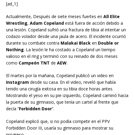
[ad_1]
Actualmente, Después de siete meses fuertes en
All Elite
Wrestling
,
Adam Copeland
está fuera de acción debido a
una lesión. Copeland sufrió una fractura de tibia al intentar un
codazo volador desde una jaula de acero. El incidente ocurrió
durante su combate contra
Malakai Black
en
Double or
Nothing
. La lesión le ha costado a Copeland un tiempo
valioso en el ring y terminó con su reinado de dos meses
como
Campeón TNT
de
AEW
.
El martes por la mañana, Copeland publicó un video en
Instagram
desde su casa. En el video, reveló que había
tenido una cirugía exitosa en su tibia doce horas antes.
Mostrando el yeso en su pie izquierdo, Copeland caminó hacia
la puerta de su gimnasio, que tenía un cartel al frente que
decía “
Forbidden Door
“.
Copeland explicó que, si no podía competir en el PPV
Forbidden Door III, usaría su gimnasio para mostrar su
progreso.