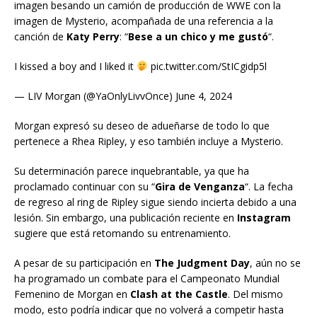
imagen besando un camión de producción de WWE con la
imagen de Mysterio, acompañada de una referencia a la
canción de
Katy Perry
: “
Bese a un chico y me gustó
“.
I kissed a boy and I liked it
pic.twitter.com/StICgidp5l
— LIV Morgan (@YaOnlyLivvOnce) June 4, 2024
Morgan expresó su deseo de adueñarse de todo lo que
pertenece a Rhea Ripley, y eso también incluye a Mysterio.
Su determinación parece inquebrantable, ya que ha
proclamado continuar con su “
Gira de Venganza
“. La fecha
de regreso al ring de Ripley sigue siendo incierta debido a una
lesión. Sin embargo, una publicación reciente en
Instagram
sugiere que está retomando su entrenamiento.
A pesar de su participación en
The Judgment Day
, aún no se
ha programado un combate para el Campeonato Mundial
Femenino de Morgan en
Clash at the Castle
. Del mismo
modo, esto podría indicar que no volverá a competir hasta