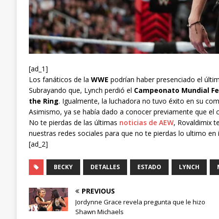
[ad_1]
Los fanáticos de la
WWE
podrían haber presenciado el últ
Subrayando que, Lynch perdió el
Campeonato Mundial Fe
the Ring
. Igualmente, la luchadora no tuvo éxito en su c
Asimismo, ya se había dado a conocer previamente que el c
No te pierdas de las últimas
noticias de AEW
, Rovaldimix t
nuestras redes sociales para que no te pierdas lo ultimo en 
[ad_2]
BECKY
DETALLES
ESTADO
LYNCH
PREVIOUS
Jordynne Grace revela pregunta que le hizo
Shawn Michaels