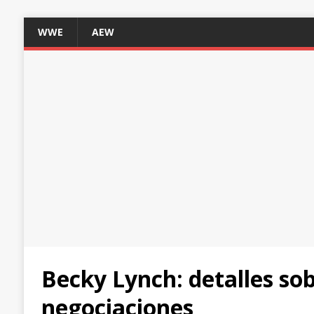
WWE
AEW
Becky Lynch: detalles so
negociaciones