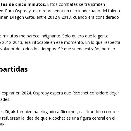
tes de cinco minutos
. Estos combates se transmiten
er
. Para Ospreay, esto representa un uso inadecuado del talento
or en Dragon Gate, entre 2012 y 2013, cuando era considerado
o minutos me parece indignante. Solo quiero que la gente
re 2012-2013, era intocable en ese momento. En lo que respecta
r volador de todos los tiempos. Sé que suena extraño, pero lo
partidas
expirar en 2024. Ospreay espera que Ricochet considere dejar
dades.
et.
Dijak
también ha elogiado a Ricochet, calificándolo como el
s refuerzan la idea de que Ricochet es una figura central en el
WE.