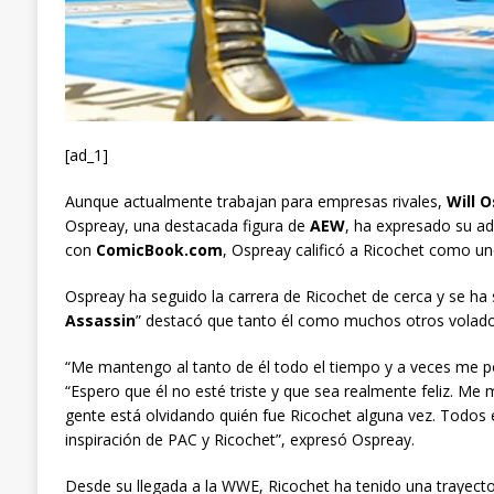
[ad_1]
Aunque actualmente trabajan para empresas rivales,
Will 
Ospreay, una destacada figura de
AEW
, ha expresado su adm
con
ComicBook.com
, Ospreay calificó a Ricochet como u
Ospreay ha seguido la carrera de Ricochet de cerca y se ha s
Assassin
” destacó que tanto él como muchos otros volador
“Me mantengo al tanto de él todo el tiempo y a veces me pon
“Espero que él no esté triste y que sea realmente feliz. Me
gente está olvidando quién fue Ricochet alguna vez. Todo
inspiración de PAC y Ricochet”, expresó Ospreay.
Desde su llegada a la WWE, Ricochet ha tenido una trayector