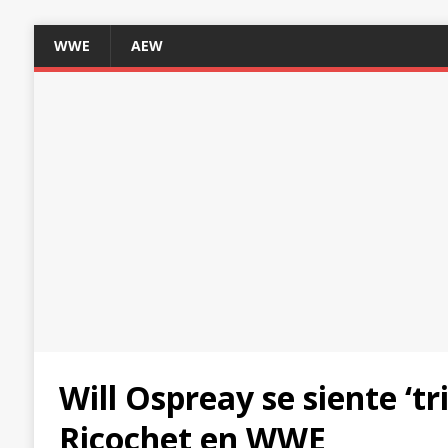
WWE
AEW
Will Ospreay se siente ‘tri
Ricochet en WWE