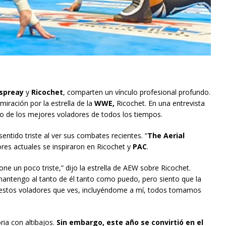
Ospreay
y
Ricochet
, comparten un vínculo profesional profundo.
iración por la estrella de la
WWE,
Ricochet. En una entrevista
no de los mejores voladores de todos los tiempos.
entido triste al ver sus combates recientes. “
The Aerial
es actuales se inspiraron en Ricochet y
PAC
.
e un poco triste,” dijo la estrella de AEW sobre Ricochet.
 mantengo al tanto de él tanto como puedo, pero siento que la
s estos voladores que ves, incluyéndome a mí, todos tomamos
ia con altibajos.
Sin embargo, este año se convirtió en el