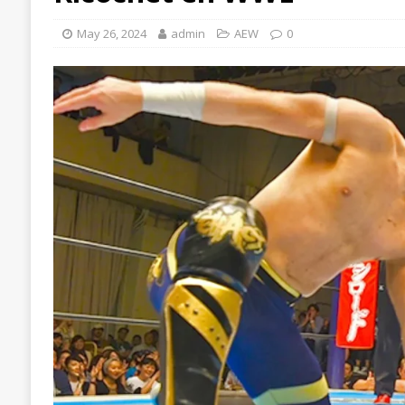
May 26, 2024
admin
AEW
0