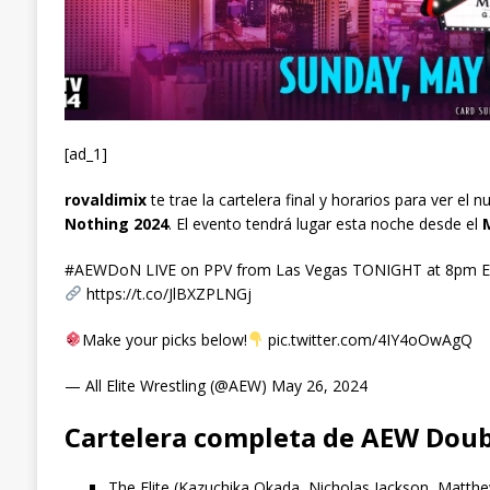
[ad_1]
rovaldimix
te trae la cartelera final y horarios para ver el
Nothing 2024
. El evento tendrá lugar esta noche desde el
#AEWDoN LIVE on PPV from Las Vegas TONIGHT at 8pm E
https://t.co/JlBXZPLNGj
Make your picks below!
pic.twitter.com/4IY4oOwAgQ
— All Elite Wrestling (@AEW) May 26, 2024
Cartelera completa de AEW Doub
The Elite (Kazuchika Okada, Nicholas Jackson, Matth