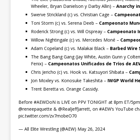
Wheeler, Bryan Danielson y Darby Allin) –
Anarchy in
Swerve Strickland (c) vs. Christian Cage –
Campeonat
Toni Storm (c) vs. Serena Deeb –
Campeonato Mundi
Roderick Strong (c) vs. Will Ospreay –
Campeonato In
Willow Nightingale (c) vs. Mercedes Moné –
Campeon
Adam Copeland (c) vs. Malakai Black –
Barbed Wire 
The Bang Bang Gang (Jay White, Austin Gunn y Colten 
Fenix) –
Campeonatos Unificados de Tríos de AE
Chris Jericho (c) vs. Hook vs. Katsuyori Shibata –
Camp
Jon Moxley vs. Konosuke Takeshita –
IWGP World He
Trent Beretta vs. Orange Cassidy.
Before #AEWDoN is LIVE on PPV TONIGHT at 8pm ET/5pm PT
@reneepaquette & @RealJeffJarrett, on #AEW‘s YouTube cha
pic.twitter.com/zv7mobeO70
— All Elite Wrestling (@AEW) May 26, 2024