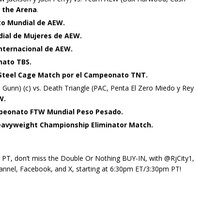
 the Arena
.
o Mundial de AEW.
al de Mujeres de AEW.
ternacional de AEW.
ato TBS.
Steel Cage Match por el Campeonato TNT.
Gunn) (c) vs. Death Triangle (PAC, Penta El Zero Miedo y Rey
W.
eonato FTW Mundial Peso Pesado.
avyweight Championship Eliminator Match.
, don’t miss the Double Or Nothing BUY-IN, with @RjCity1,
nnel, Facebook, and X, starting at 6:30pm ET/3:30pm PT!