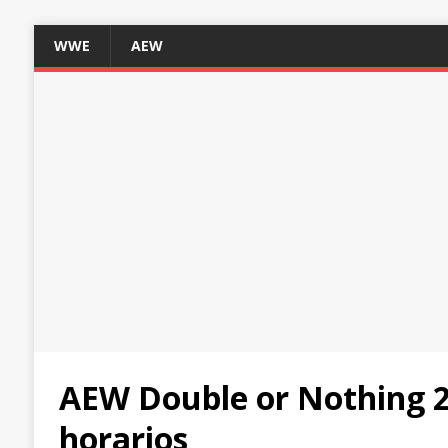
WWE
AEW
AEW Double or Nothing 20
horarios