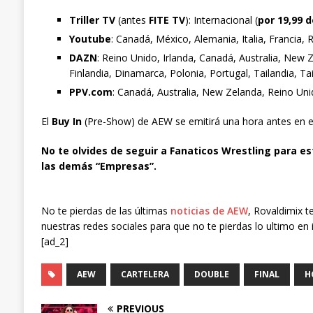
Triller TV
(antes
FITE TV
): Internacional (
por 19,99 d
Youtube
: Canadá, México, Alemania, Italia, Francia, 
DAZN
: Reino Unido, Irlanda, Canadá, Australia, New 
Finlandia, Dinamarca, Polonia, Portugal, Tailandia, Ta
PPV.com
: Canadá, Australia, New Zelanda, Reino Unid
El
Buy In
(Pre-Show) de AEW se emitirá una hora antes en el 
No te olvides de seguir a Fanaticos Wrestling para es
las demás “Empresas”.
No te pierdas de las últimas
noticias de AEW
, Rovaldimix t
nuestras redes sociales para que no te pierdas lo ultimo en 
[ad_2]
AEW
CARTELERA
DOUBLE
FINAL
H
PREVIOUS