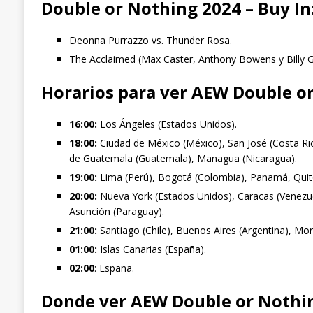
Double or Nothing 2024 – Buy In
Deonna Purrazzo vs. Thunder Rosa.
The Acclaimed (Max Caster, Anthony Bowens y Billy G
Horarios para ver AEW Double o
16:00:
Los Ángeles (Estados Unidos).
18:00:
Ciudad de México (México), San José (Costa Ric
de Guatemala (Guatemala), Managua (Nicaragua).
19:00:
Lima (Perú), Bogotá (Colombia), Panamá, Quit
20:00:
Nueva York (Estados Unidos), Caracas (Venezuel
Asunción (Paraguay).
21:00:
Santiago (Chile), Buenos Aires (Argentina), Mo
01:00:
Islas Canarias (España).
02:00
: España.
Donde ver AEW Double or Nothin