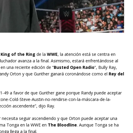
o
King of the Ring
de la
WWE
, la atención está se centra en
l luchador avanza a la final. Asimismo, estará enfrentándose al
 en una reciente edición de “
Busted Open Radio
“, Bully Ray,
 a Randy Orton y que Gunther ganará coronándose como el
Rey del
y 51-49 a favor de que Gunther gane porque Randy puede aceptar
Stone-Cold-Steve-Austin-no-rendirse-con-la-máscara-de-la-
ección ascendente”, dijo Ray.
r necesita seguir ascendiendo y que Orton puede aceptar una
Tama Tonga en la WWE en
The Bloodline
. Aunque Tonga se ha
ga llega a la final.