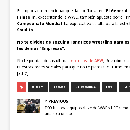
Es importante mencionar que, la confianza en “
El General 
Prinze Jr.
, exescritor de la WWE, también apuesta por él. P
Campeonato Mundial
. La expectativa es alta para la estre
Saudita
.
No te olvides de seguir a Fanaticos Wrestling para es
las demás “Empresas”.
No te pierdas de las últimas
noticias de AEW
, Rovaldimix t
nuestras redes sociales para que no te pierdas lo ultimo en 
[ad_2]
BULLY
CÓMO
CORONARÁ
DEL
GU
PREVIOUS
TKO fusiona equipos clave de WWE y UFC como
una sola unidad