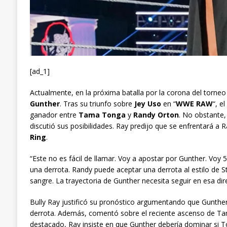
[ad_1]
Actualmente, en la próxima batalla por la corona del torne
Gunther
. Tras su triunfo sobre
Jey Uso
en “
WWE RAW
“, e
ganador entre
Tama Tonga
y
Randy Orton
. No obstante,
discutió sus posibilidades. Ray predijo que se enfrentará
Ring
.
“Este no es fácil de llamar. Voy a apostar por Gunther. Vo
una derrota. Randy puede aceptar una derrota al estilo de 
sangre. La trayectoria de Gunther necesita seguir en esa dir
Bully Ray justificó su pronóstico argumentando que Gunthe
derrota. Además, comentó sobre el reciente ascenso de 
destacado, Ray insiste en que Gunther debería dominar si Ton