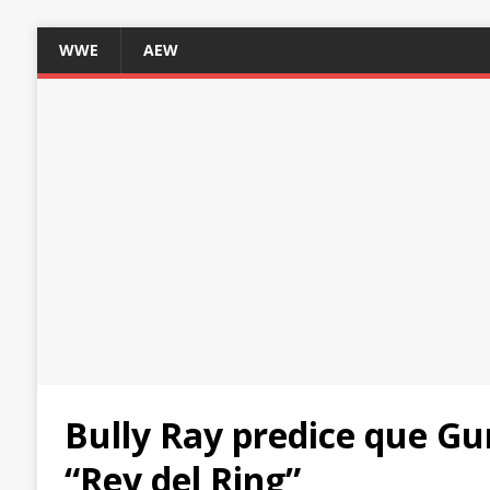
WWE
AEW
Bully Ray predice que G
“Rey del Ring”