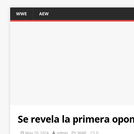
WWE
AEW
Se revela la primera opo
May 20, 2024
admin
WWE
0