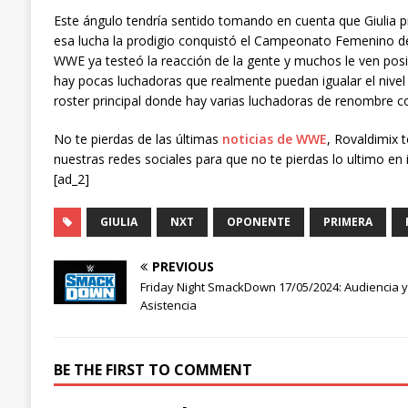
Este ángulo tendría sentido tomando en cuenta que Giulia pre
esa lucha la prodigio conquistó el Campeonato Femenino de
WWE ya testeó la reacción de la gente y muchos le ven posi
hay pocas luchadoras que realmente puedan igualar el nivel 
roster principal donde hay varias luchadoras de renombre c
No te pierdas de las últimas
noticias de WWE
, Rovaldimix 
nuestras redes sociales para que no te pierdas lo ultimo en 
[ad_2]
GIULIA
NXT
OPONENTE
PRIMERA
PREVIOUS
Friday Night SmackDown 17/05/2024: Audiencia y
Asistencia
BE THE FIRST TO COMMENT