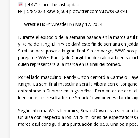
| +471 since the last update
⏮ | 5/8/2023 Raw: 8,504 pic.twitter.com/ADws9KaKxu
— WrestleTix (@WrestleTix) May 17, 2024
Durante el episodio de la semana pasada en la marca azul
y Reina del Ring. El PPV se dará este fin de semana en Jedda
Stratton para pasar a la gran final. Sin embargo, WWE nos 
pareja de WWE. Pues Jade Cargill fue descalificada en su luch
quien representará a la marca en la final del torneo.
Por el lado masculino, Randy Orton derrotó a Carmelo Ha
Knight. La semifinal masculina será la víbora con el tonga
enfrentarse a Gunther en la gran final. Pero antes de eso, 
leer todos los resultados de SmackDown puedes dar clic aqu
Según informa Wrestlenomics, SmackDown esta semana tuv
Un alza con respecto a los 2,128 millones de espectadores 
marca azul consiguió una puntuación de 0.59. Una baja peq