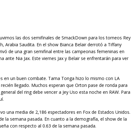
 tuvimos las dos semifinales de SmackDown para los torneos Rey
h, Arabia Saudita. En el show Bianca Belair derrotó a Tiffany
privó de una gran semifinal entre las campeonas femeninas en
a ante Nia Jax. Este viernes Jax y Belair se enfrentarán para ver
yes en un buen combate. Tama Tonga hizo lo mismo con LA
no recién llegado. Muchos esperan que Orton pase de ronda para
el general del ring debe vencer a Jey Uso esta noche en RAW. Para
í.
o una media de 2,186 espectadores en Fox de Estados Unidos.
de la semana pasada. En cuanto a la demografía, el show de la
ueña con respecto al 0.63 de la semana pasada.