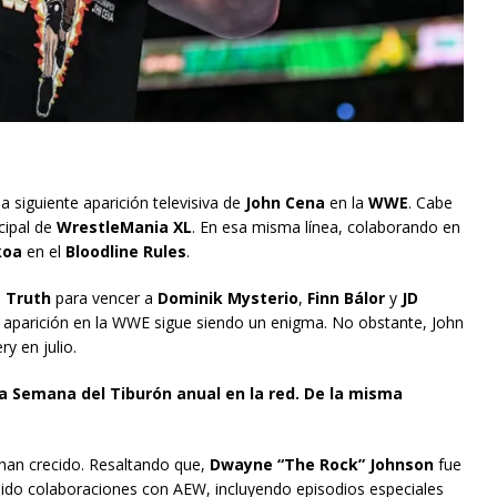
a siguiente aparición televisiva de
John Cena
en la
WWE
. Cabe
cipal de
WrestleMania XL
. En esa misma línea, colaborando en
koa
en el
Bloodline Rules
.
 Truth
para vencer a
Dominik Mysterio
,
Finn Bálor
y
JD
a aparición en la WWE sigue siendo un enigma. No obstante, John
y en julio.
la Semana del Tiburón anual en la red. De la misma
 han crecido. Resaltando que,
Dwayne “The Rock” Johnson
fue
nido colaboraciones con AEW, incluyendo episodios especiales