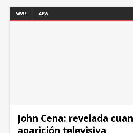
WWE
AEW
John Cena: revelada cua
aparición televisiva