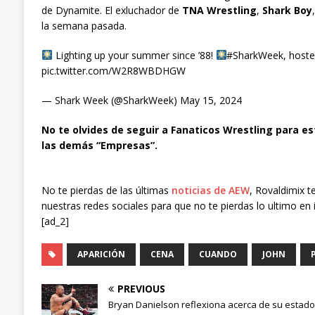
de Dynamite. El exluchador de
TNA Wrestling
,
Shark Boy
la semana pasada.
Lighting up your summer since ’88!
#SharkWeek, hosted
pic.twitter.com/W2R8WBDHGW
— Shark Week (@SharkWeek) May 15, 2024
No te olvides de seguir a Fanaticos Wrestling para es
las demás “Empresas”.
No te pierdas de las últimas
noticias de AEW
, Rovaldimix t
nuestras redes sociales para que no te pierdas lo ultimo en 
[ad_2]
APARICIÓN
CENA
CUANDO
JOHN
PREVIOUS
Bryan Danielson reflexiona acerca de su estado