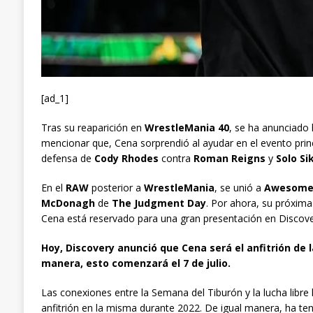
[ad_1]
Tras su reaparición en
WrestleMania 40
, se ha anunciado l
mencionar que, Cena sorprendió al ayudar en el evento prin
defensa de
Cody Rhodes
contra
Roman Reigns
y
Solo Si
En el
RAW
posterior a
WrestleMania
, se unió a
Awesome
McDonagh
de
The Judgment Day
. Por ahora, su próxim
Cena está reservado para una gran presentación en Discover
Hoy, Discovery anunció que Cena será el anfitrión de 
manera, esto comenzará el 7 de julio.
Las conexiones entre la Semana del Tiburón y la lucha libre
anfitrión en la misma durante 2022. De igual manera, ha te