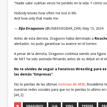
“Nadie sabe cuántas veces he perdido en la vida. Y cómo so
Nobody knows how often I’ve lost in life.
And how only that made me.
— 𝙄𝙡𝙟𝙖 𝘿𝙧𝙖𝙜𝙪𝙣𝙤𝙫 (@UNBESIEGBAR_ZAR) May 15, 2024
Antes de esta derrota, Dragunov había derrotado a
Ricoch
alentador, no pudo garantizar su avance en el torneo.
A pesar de la derrota, Dragunov continúa siendo una figur
de NXT ha sido avistada filmando antes de su debut en el ele
No te olvides de seguir a Fanaticos Wrestling para es
las demás “Empresas”.
No te pierdas de las últimas
noticias de AEW
, Rovaldimix t
nuestras redes sociales para que no te pierdas lo ultimo en 
[ad_2]
DRAGUNOV
ILJA
KING
PERDER
PR