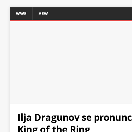
WWE
AEW
Ilja Dragunov se pronunci
King of the Ring