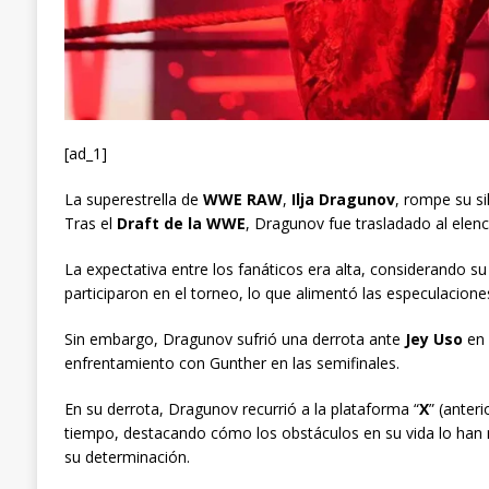
[ad_1]
La superestrella de
WWE RAW
,
Ilja Dragunov
, rompe su si
Tras el
Draft de la WWE
, Dragunov fue trasladado al elen
La expectativa entre los fanáticos era alta, considerando su 
participaron en el torneo, lo que alimentó las especulacion
Sin embargo, Dragunov sufrió una derrota ante
Jey Uso
en 
enfrentamiento con Gunther en las semifinales.
En su derrota, Dragunov recurrió a la plataforma “
X
” (anter
tiempo, destacando cómo los obstáculos en su vida lo ha
su determinación.