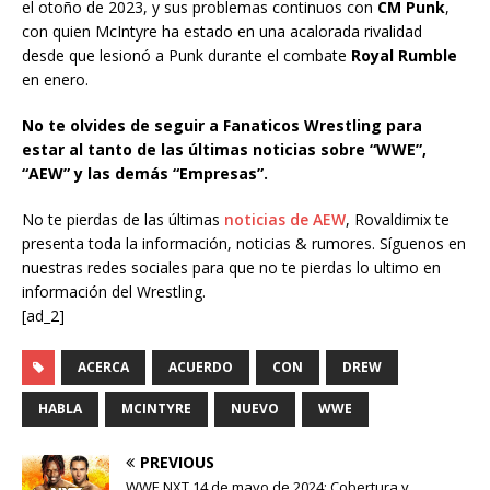
el otoño de 2023, y sus problemas continuos con
CM Punk
,
con quien McIntyre ha estado en una acalorada rivalidad
desde que lesionó a Punk durante el combate
Royal Rumble
en enero.
No te olvides de seguir a Fanaticos Wrestling para
estar al tanto de las últimas noticias sobre “WWE”,
“AEW” y las demás “Empresas”.
No te pierdas de las últimas
noticias de AEW
, Rovaldimix te
presenta toda la información, noticias & rumores. Síguenos en
nuestras redes sociales para que no te pierdas lo ultimo en
información del Wrestling.
[ad_2]
ACERCA
ACUERDO
CON
DREW
HABLA
MCINTYRE
NUEVO
WWE
PREVIOUS
WWE NXT 14 de mayo de 2024: Cobertura y