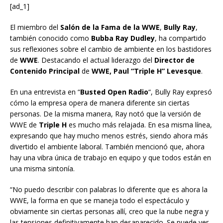
[ad_1]
El miembro del
Salón de la Fama de la WWE
,
Bully Ray
,
también conocido como
Bubba Ray Dudley
, ha compartido
sus reflexiones sobre el cambio de ambiente en los bastidores
de
WWE
. Destacando el actual liderazgo del
Director de
Contenido Principal
de
WWE,
Paul “Triple H” Levesque
.
En una entrevista en “
Busted Open Radio
“, Bully Ray expresó
cómo la empresa opera de manera diferente sin ciertas
personas. De la misma manera, Ray notó que la versión de
WWE de
Triple H
es mucho más relajada. En esa misma línea,
expresando que hay mucho menos estrés, siendo ahora más
divertido el ambiente laboral. También mencionó que, ahora
hay una vibra única de trabajo en equipo y que todos están en
una misma sintonía.
“No puedo describir con palabras lo diferente que es ahora la
WWE, la forma en que se maneja todo el espectáculo y
obviamente sin ciertas personas allí, creo que la nube negra y
las tensiones definitivamente han desaparecido. Se puede ver