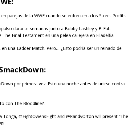
WWE:
 en parejas de la WWE cuando se enfrenten a los Street Profits.
pulso durante semanas junto a Bobby Lashley y B-Fab.
The Final Testament en una pelea callejera en Filadelfia.
 en una Ladder Match. Pero… ¿Esto podría ser un reinado de
n SmackDown:
Down por primera vez. Esto una noche antes de unirse contra
to con The Bloodline?.
ama Tonga, @FightOwensFight and @RandyOrton will present “The
n!