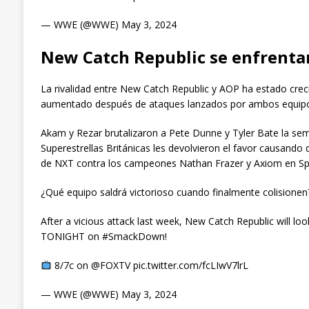
— WWE (@WWE) May 3, 2024
New Catch Republic se enfrenta
La rivalidad entre New Catch Republic y AOP ha estado cr
aumentado después de ataques lanzados por ambos equip
Akam y Rezar brutalizaron a Pete Dunne y Tyler Bate la s
Superestrellas Británicas les devolvieron el favor causan
de NXT contra los campeones Nathan Frazer y Axiom en Spri
¿Qué equipo saldrá victorioso cuando finalmente colisionen?
After a vicious attack last week, New Catch Republic will l
TONIGHT on #SmackDown!
8/7c on @FOXTV pic.twitter.com/fcLIwV7lrL
— WWE (@WWE) May 3, 2024