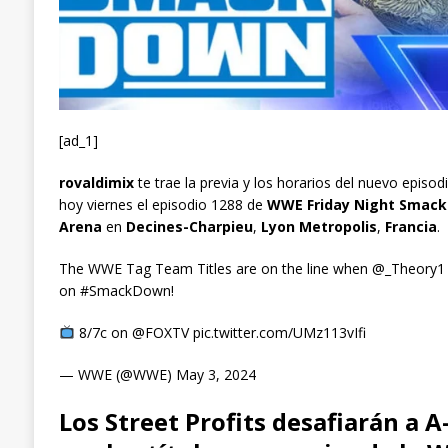
[ad_1]
rovaldimix
te trae la previa y los horarios del nuevo episod
hoy viernes el episodio 1288 de
WWE Friday Night Smac
Arena
en
Decines-Charpieu
,
Lyon Metropolis
,
Francia
.
The WWE Tag Team Titles are on the line when @_Theory
on #SmackDown!
8/7c on @FOXTV pic.twitter.com/UMz113vIfi
— WWE (@WWE) May 3, 2024
Los Street Profits desafiarán 