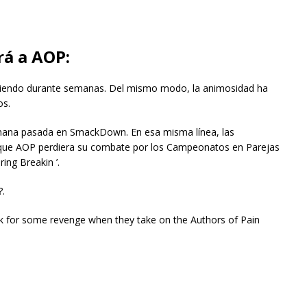
rá a AOP:
eciendo durante semanas. Del mismo modo, la animosidad ha
os.
emana pasada en SmackDown. En esa misma línea, las
do que AOP perdiera su combate por los Campeonatos en Parejas
ng Breakin ’.
.
ook for some revenge when they take on the Authors of Pain