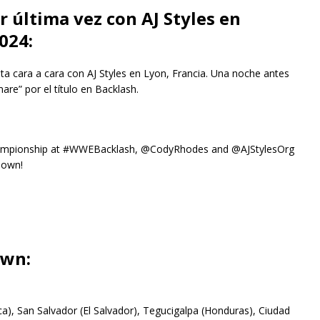
r última vez con AJ Styles en
024:
a cara a cara con AJ Styles en Lyon, Francia. Una noche antes
e” por el título en Backlash.
Championship at #WWEBacklash, @CodyRhodes and @AJStylesOrg
Down!
own:
a), San Salvador (El Salvador), Tegucigalpa (Honduras), Ciudad