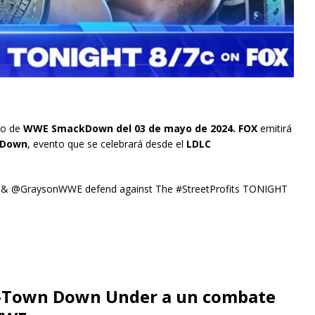
io de
WWE SmackDown del 03 de mayo de 2024. FOX
emitirá
kDown
, evento que se celebrará desde el
LDLC
1 & @GraysonWWE defend against The #StreetProfits TONIGHT
a A-Town Down Under a un combate