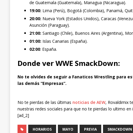
de Guatemala (Guatemala), Managua (Nicaragua).
19:00:
Lima (Perú), Bogotá (Colombia), Panamá, Quit
20:00:
Nueva York (Estados Unidos), Caracas (Venezuel
Asunción (Paraguay).
21:00:
Santiago (Chile), Buenos Aires (Argentina), Mo
01:00:
Islas Canarias (España).
02:00
: España.
Donde ver
WWE SmackDown
:
No te olvides de seguir a Fanaticos Wrestling para es
las demás “Empresas”.
No te pierdas de las últimas
noticias de AEW
, Rovaldimix t
nuestras redes sociales para que no te pierdas lo ultimo en 
[ad_2]
HORARIOS
MAYO
PREVIA
SMACKDOWN