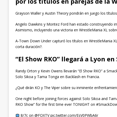
por los títulos en parejas de la 
Grayson Waller y Austin Theory pondrán en juego los títulos
Angelo Dawkins y Montez Ford han estado construyendo im
Asimismo, incluyendo una victoria en WrestleMania XL sobre 
A-Town Down Under capturó los títulos en WrestleMania XL
corta duración?.
“El Show RKO” llegará a Lyon e
Randy Orton y Kevin Owens llevarán “El Show RKO” a Smack
Solo Sikoa y Tama Tonga en Backlash en Francia.
¿Qué dirán KO y The Viper sobre su inminente enfrentamien
One night before joining forces against Solo Sikoa and T
RKO Show” for the first time ever TONIGHT on #SmackDow
8/7c on @FOXTV pic.twitter.com/EsV0PWbA6r