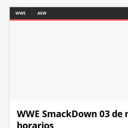
WWE
AEW
WWE SmackDown 03 de ma
horarios