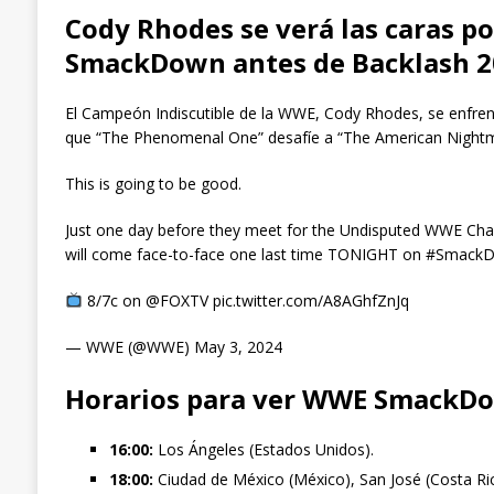
Cody Rhodes se verá las caras po
SmackDown antes de Backlash 2
El Campeón Indiscutible de la WWE, Cody Rhodes, se enfrent
que “The Phenomenal One” desafíe a “The American Nightmar
This is going to be good.
Just one day before they meet for the Undisputed WWE 
will come face-to-face one last time TONIGHT on #Smack
8/7c on @FOXTV pic.twitter.com/A8AGhfZnJq
— WWE (@WWE) May 3, 2024
Horarios para ver WWE SmackD
16:00:
Los Ángeles (Estados Unidos).
18:00:
Ciudad de México (México), San José (Costa Ric