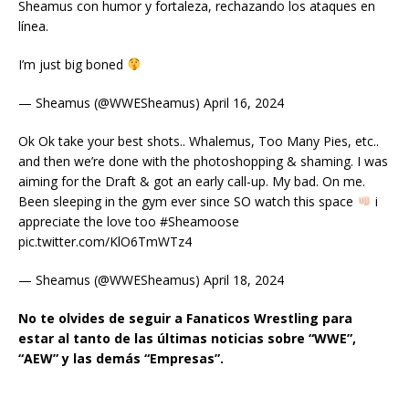
Sheamus con humor y fortaleza, rechazando los ataques en
línea.
I’m just big boned
— Sheamus (@WWESheamus) April 16, 2024
Ok Ok take your best shots.. Whalemus, Too Many Pies, etc..
and then we’re done with the photoshopping & shaming. I was
aiming for the Draft & got an early call-up. My bad. On me.
Been sleeping in the gym ever since SO watch this space
i
appreciate the love too #Sheamoose
pic.twitter.com/KlO6TmWTz4
— Sheamus (@WWESheamus) April 18, 2024
No te olvides de seguir a Fanaticos Wrestli
ng para
estar al tanto de las últimas noticias sobre “WWE”,
“AEW” y las demás “Empresas”.