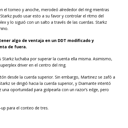
 el torneo y anoche, merodeó alrededor del ring mientras
arkz pudo usar esto a su favor y controlar el ritmo del
x y lo siguió con un salto a través de las cuerdas. Starkz
mino.
btener algo de ventaja en un DDT modificado y
nta de fuera.
as Starkz luchaba por superar la cuenta ella misma. Asimismo,
perplex driver en el centro del ring.
tón desde la cuerda superior. Sin embargo, Martinez se zafó a
tarkz se dirigió hacia la cuerda superior, y Diamante intentó
ez una oportunidad para golpearla con un razor’s edge, pero
-up para el conteo de tres.