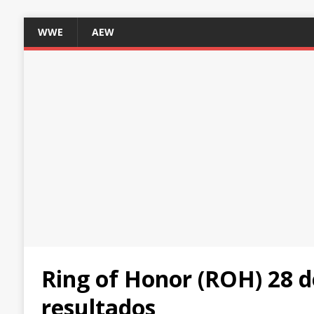
WWE
AEW
Ring of Honor (ROH) 28 d
resultados