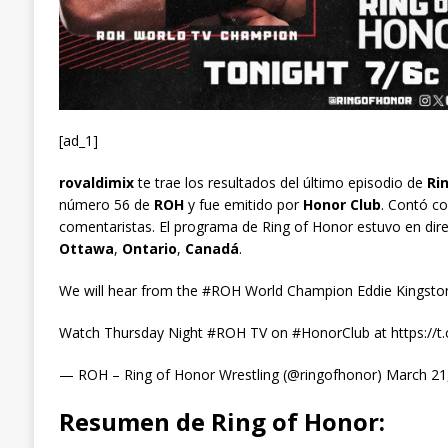
[ad_1]
rovaldimix
te trae los resultados del último episodio de
Rin
número 56 de
ROH
y fue emitido por
Honor Club
. Contó c
comentaristas. El programa de Ring of Honor estuvo en dir
Ottawa
,
Ontario
,
Canadá
.
We will hear from the #ROH World Champion Eddie Kings
Watch Thursday Night #ROH TV on #HonorClub at https://t.
— ROH – Ring of Honor Wrestling (@ringofhonor) March 21
Resumen de Ring of Honor: