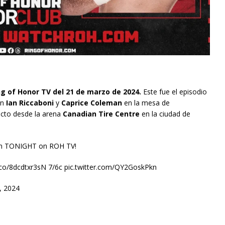
g of Honor TV del 21 de marzo de 2024.
Este fue el episodio
on
Ian Riccaboni
y
Caprice Coleman
en la mesa de
ecto desde la arena
Canadian Tire Centre
en la ciudad de
ton TONIGHT on ROH TV!
co/8dcdtxr3sN 7/6c pic.twitter.com/QY2GoskPkn
, 2024