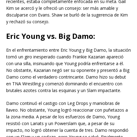
recientes, estaba completamente enfocada en su meta. Gail
Kim se acercó y le ofreció un consejo: ser más amable y
disculparse con Evans. Shaw se burló de la sugerencia de Kim
y rechazó su consejo.
Eric Young vs. Big Damo:
En el enfrentamiento entre Eric Young y Big Damo, la situación
tomó un giro inesperado cuando Frankie Kazarian apareció
con una silla, insinuando que Young podría enfrentarse a él.
No obstante, Kazarian negó ser su oponente y presentó a Big
Damo como el verdadero contrincante. Damo hizo su debut
en TNA Wrestling y comenzó dominando el encuentro con
brutales azotes contra las esquinas y un Slam impactante.
Damo continuó el castigo con Leg Drops y maniobras de
llaveo. No obstante, Young logró reaccionar con puñetazos a
la zona media. A pesar de los esfuerzos de Damo, Young
resistió con Lariats y un Powerslam que, a pesar de su
impacto, no logró obtener la cuenta de tres. Damo respondió
con un Slam y un codazo, pero Young se salvó. Finalmente,