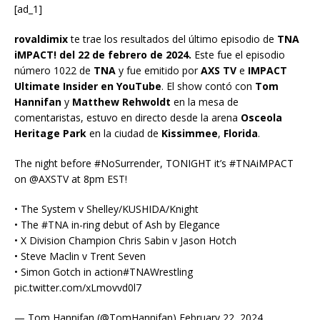
[ad_1]
rovaldimix
te trae los resultados del último episodio de
TNA
iMPACT!
del 22 de febrero de 2024.
Este fue el episodio
número 1022 de
TNA
y fue emitido por
AXS TV
e
IMPACT
Ultimate Insider en YouTube
. El show contó con
Tom
Hannifan
y
Matthew Rehwoldt
en la mesa de
comentaristas, estuvo en directo desde la arena
Osceola
Heritage Park
en la ciudad de
Kissimmee
,
Florida
.
The night before #NoSurrender, TONIGHT it’s #TNAiMPACT
on @AXSTV at 8pm EST!
• The System v Shelley/KUSHIDA/Knight
• The #TNA in-ring debut of Ash by Elegance
• X Division Champion Chris Sabin v Jason Hotch
• Steve Maclin v Trent Seven
• Simon Gotch in action#TNAWrestling
pic.twitter.com/xLmovvd0l7
— Tom Hannifan (@TomHannifan) February 22, 2024