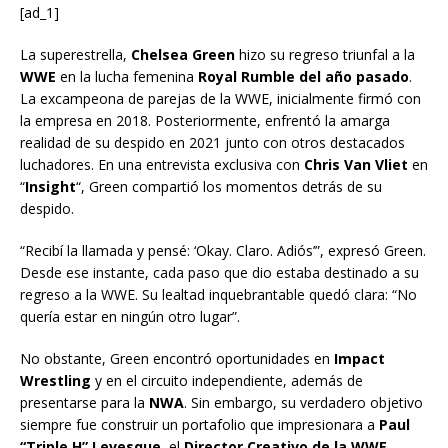
[ad_1]
La superestrella,
Chelsea Green
hizo su regreso triunfal a la
WWE
en la lucha femenina
Royal Rumble del año pasado
.
La excampeona de parejas de la WWE, inicialmente firmó con
la empresa en 2018. Posteriormente, enfrentó la amarga
realidad de su despido en 2021 junto con otros destacados
luchadores. En una entrevista exclusiva con
Chris Van Vliet
en
“
Insight
“, Green compartió los momentos detrás de su
despido.
“Recibí la llamada y pensé: ‘Okay. Claro. Adiós’”, expresó Green.
Desde ese instante, cada paso que dio estaba destinado a su
regreso a la WWE. Su lealtad inquebrantable quedó clara: “No
quería estar en ningún otro lugar”.
No obstante, Green encontró oportunidades en
Impact
Wrestling
y en el circuito independiente, además de
presentarse para la
NWA
. Sin embargo, su verdadero objetivo
siempre fue construir un portafolio que impresionara a
Paul
“Triple H” Levesque
, el
Director Creativo de la WWE
,