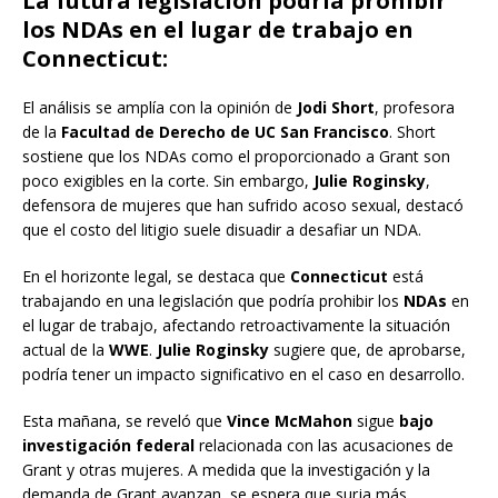
La futura legislación podría prohibir
los NDAs en el lugar de trabajo en
Connecticut:
El análisis se amplía con la opinión de
Jodi Short
, profesora
de la
Facultad de Derecho de UC San Francisco
. Short
sostiene que los NDAs como el proporcionado a Grant son
poco exigibles en la corte. Sin embargo,
Julie Roginsky
,
defensora de mujeres que han sufrido acoso sexual, destacó
que el costo del litigio suele disuadir a desafiar un NDA.
En el horizonte legal, se destaca que
Connecticut
está
trabajando en una legislación que podría prohibir los
NDAs
en
el lugar de trabajo, afectando retroactivamente la situación
actual de la
WWE
.
Julie Roginsky
sugiere que, de aprobarse,
podría tener un impacto significativo en el caso en desarrollo.
Esta mañana, se reveló que
Vince McMahon
sigue
bajo
investigación federal
relacionada con las acusaciones de
Grant y otras mujeres. A medida que la investigación y la
demanda de Grant avanzan, se espera que surja más