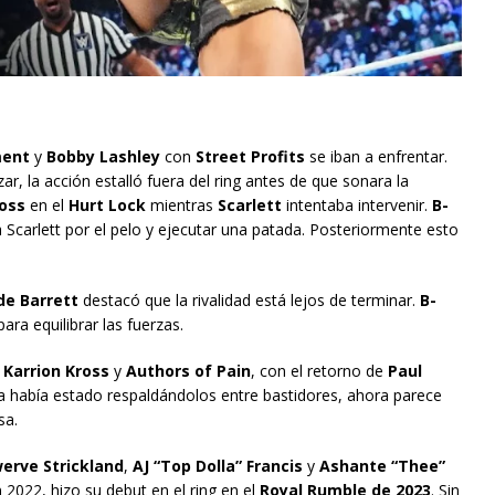
ment
y
Bobby Lashley
con
Street Profits
se iban a enfrentar.
 la acción estalló fuera del ring antes de que sonara la
ross
en el
Hurt Lock
mientras
Scarlett
intentaba intervenir.
B-
r a Scarlett por el pelo y ejecutar una patada. Posteriormente esto
e Barrett
destacó que la rivalidad está lejos de terminar.
B-
ara equilibrar las fuerzas.
,
Karrion Kross
y
Authors of Pain
, con el retorno de
Paul
 ya había estado respaldándolos entre bastidores, ahora parece
sa.
erve Strickland
,
AJ “Top Dolla” Francis
y
Ashante “Thee”
 2022, hizo su debut en el ring en el
Royal Rumble de 2023
. Sin