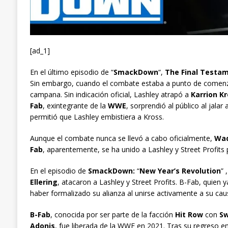
[ad_1]
En el último episodio de “
SmackDown
“,
The Final Testa
Sin embargo, cuando el combate estaba a punto de comenzar,
campana. Sin indicación oficial, Lashley atrapó a
Karrion K
Fab
, exintegrante de la
WWE
, sorprendió al público al jala
permitió que Lashley embistiera a Kross.
Aunque el combate nunca se llevó a cabo oficialmente,
Wad
Fab
, aparentemente, se ha unido a Lashley y Street Profits p
En el episodio de
SmackDown:
“
New Year’s Revolution
” 
Ellering
, atacaron a Lashley y Street Profits. B-Fab, quien
haber formalizado su alianza al unirse activamente a su cau
B-Fab
, conocida por ser parte de la facción
Hit Row
con
Sw
Adonis
, fue liberada de la WWE en 2021. Tras su regreso en