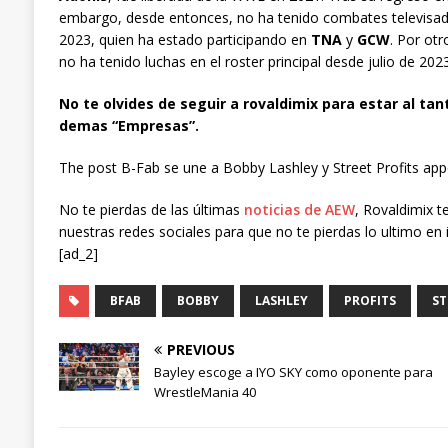
embargo, desde entonces, no ha tenido combates televisados
2023, quien ha estado participando en
TNA
y
GCW
. Por otr
no ha tenido luchas en el roster principal desde julio de 2023
No te olvides de seguir a rovaldimix para estar al tan
demas “Empresas”.
The post B-Fab se une a Bobby Lashley y Street Profits appe
No te pierdas de las últimas
noticias de AEW
, Rovaldimix t
nuestras redes sociales para que no te pierdas lo ultimo en 
[ad_2]
BFAB
BOBBY
LASHLEY
PROFITS
ST
PREVIOUS
Bayley escoge a IYO SKY como oponente para
WrestleMania 40