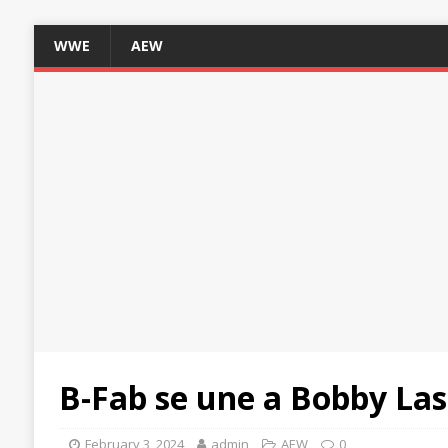
WWE
AEW
B-Fab se une a Bobby Lash
February 3, 2024
admin
AEW
0