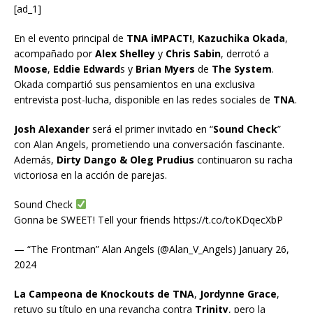
[ad_1]
En el evento principal de
TNA iMPACT!
,
Kazuchika Okada
,
acompañado por
Alex Shelley
y
Chris Sabin
, derrotó a
Moose
,
Eddie Edward
s y
Brian Myers
de
The System
.
Okada compartió sus pensamientos en una exclusiva
entrevista post-lucha, disponible en las redes sociales de
TNA
.
Josh Alexander
será el primer invitado en “
Sound Check
”
con Alan Angels, prometiendo una conversación fascinante.
Además,
Dirty Dango & Oleg Prudius
continuaron su racha
victoriosa en la acción de parejas.
Sound Check
Gonna be SWEET! Tell your friends https://t.co/toKDqecXbP
— “The Frontman” Alan Angels (@Alan_V_Angels) January 26,
2024
La Campeona de Knockouts de TNA
,
Jordynne Grace
,
retuvo su título en una revancha contra
Trinity
, pero la