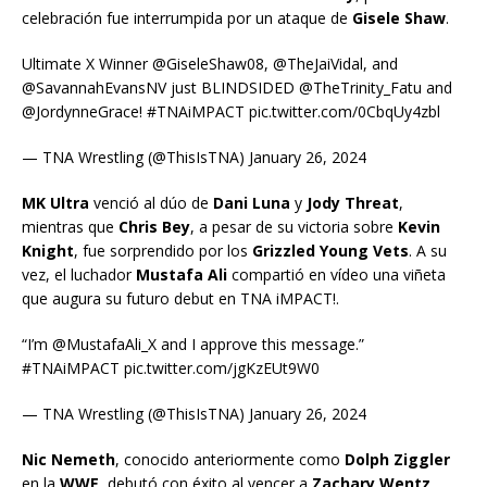
celebración fue interrumpida por un ataque de
Gisele Shaw
.
Ultimate X Winner @GiseleShaw08, @TheJaiVidal, and
@SavannahEvansNV just BLINDSIDED @TheTrinity_Fatu and
@JordynneGrace! #TNAiMPACT pic.twitter.com/0CbqUy4zbl
— TNA Wrestling (@ThisIsTNA) January 26, 2024
MK Ultra
venció al dúo de
Dani Luna
y
Jody Threat
,
mientras que
Chris Bey
, a pesar de su victoria sobre
Kevin
Knight
, fue sorprendido por los
Grizzled Young Vets
. A su
vez, el luchador
Mustafa Ali
compartió en vídeo una viñeta
que augura su futuro debut en TNA iMPACT!.
“I’m @MustafaAli_X and I approve this message.”
#TNAiMPACT pic.twitter.com/jgKzEUt9W0
— TNA Wrestling (@ThisIsTNA) January 26, 2024
Nic Nemeth
, conocido anteriormente como
Dolph Ziggler
en la
WWE
, debutó con éxito al vencer a
Zachary Wentz
.