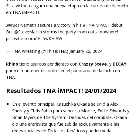
Esta victoria augura una nueva etapa en la carrera de Nemeth
en TNA iMPACT!.
.@NicTNemeth secures a victory in his #TNAiMPACT debut!
But @SteveMaclin storms the party from outta nowhere!
pic.twitter.com/tFL5wKHjAW
— TNA Wrestling (@ThisIsTNA) January 26, 2024
Rhino
tiene asuntos pendientes con
Crazzy Steve
, y
DECAY
parece mantener el control en el panorama de la lucha en
TNA.
Resultados TNA iMPACT! 24/01/2024
En el evento principal, Kazuchika Okada se unió a Alex
Shelley y Chris Sabin para vencer a Moose, Eddie Edwards y
Brian Myers de The System. Después del combate, Okada
dio una entrevista que fue subida exclusivamente a las
redes sociales de TNA. Los fanáticos pueden verla