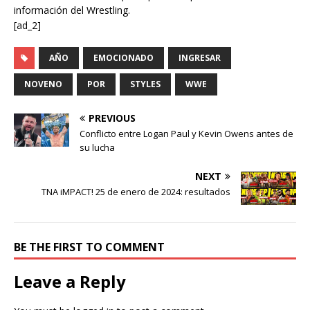
información del Wrestling.
[ad_2]
AÑO
EMOCIONADO
INGRESAR
NOVENO
POR
STYLES
WWE
PREVIOUS
Conflicto entre Logan Paul y Kevin Owens antes de
su lucha
NEXT
TNA iMPACT! 25 de enero de 2024: resultados
BE THE FIRST TO COMMENT
Leave a Reply