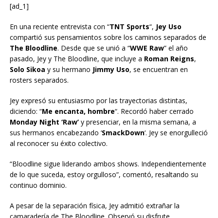
[ad_1]
En una reciente entrevista con “
TNT Sports
“,
Jey Uso
compartió sus pensamientos sobre los caminos separados de
The Bloodline
. Desde que se unió a “
WWE Raw
” el año
pasado, Jey y The Bloodline, que incluye a
Roman Reigns
,
Solo Sikoa
y su hermano
Jimmy Uso
, se encuentran en
rosters separados.
Jey expresó su entusiasmo por las trayectorias distintas,
diciendo: “
Me encanta, hombre
“. Recordó haber cerrado
Monday Night ‘Raw’
y presenciar, en la misma semana, a
sus hermanos encabezando ‘
SmackDown
‘. Jey se enorgulleció
al reconocer su éxito colectivo.
“Bloodline sigue liderando ambos shows. Independientemente
de lo que suceda, estoy orgulloso”, comentó, resaltando su
continuo dominio.
A pesar de la separación física, Jey admitió extrañar la
camaradería de The Bloodline. Observó su disfrute,