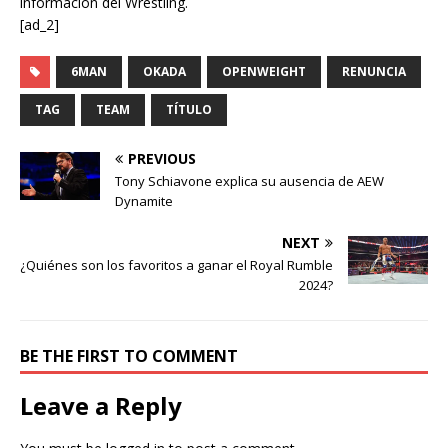
información del Wrestling.
[ad_2]
6MAN
OKADA
OPENWEIGHT
RENUNCIA
TAG
TEAM
TÍTULO
PREVIOUS
Tony Schiavone explica su ausencia de AEW
Dynamite
NEXT
¿Quiénes son los favoritos a ganar el Royal Rumble
2024?
BE THE FIRST TO COMMENT
Leave a Reply